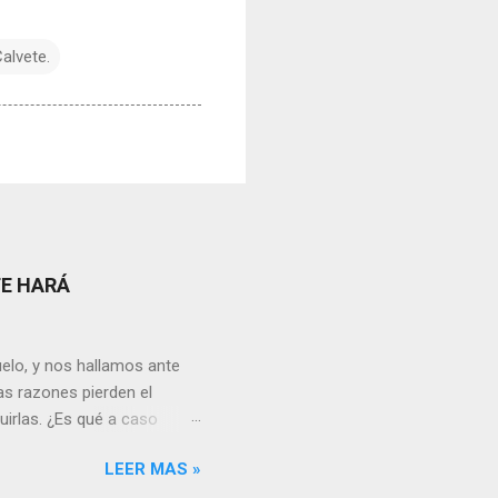
alvete.
TE HARÁ
elo, y nos hallamos ante
as razones pierden el
uirlas. ¿Es qué a caso
canto o desilusión
LEER MAS »
 a pensar en algún