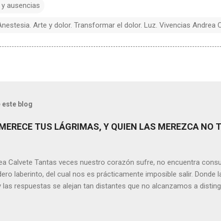
 y ausencias
estesia. Arte y dolor. Transformar el dolor. Luz. Vivencias Andrea C
 este blog
MERECE TUS LÁGRIMAS, Y QUIEN LAS MEREZCA NO 
ea Calvete Tantas veces nuestro corazón sufre, no encuentra consu
ero laberinto, del cual nos es prácticamente imposible salir. Donde l
y las respuestas se alejan tan distantes que no alcanzamos a disting
erece nuestras lágrimas?, quizás quien esté sufriendo por un desen
rápidamente que sí a esta pregunta. Por otra parte, si nos ponemos