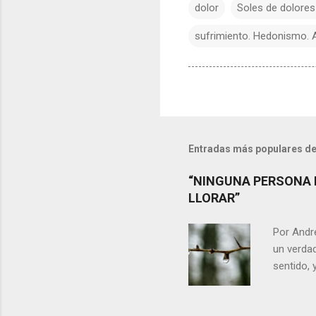
dolor
Soles de dolores
sufrimiento. Hedonismo. An
Entradas más populares de
“NINGUNA PERSONA 
LLORAR”
Por Andr
un verdad
sentido, 
alguien m
conteste 