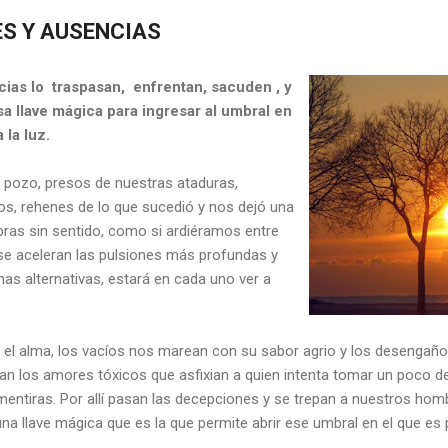
ES Y AUSENCIAS
cias lo traspasan, enfrentan, sacuden , y
a llave mágica para ingresar al umbral en
 la luz.
 pozo, presos de nuestras ataduras,
s, rehenes de lo que sucedió y nos dejó una
bras sin sentido, como si ardiéramos entre
 se aceleran las pulsiones más profundas y
as alternativas, estará en cada uno ver a
 el alma, los vacíos nos marean con su sabor agrio y los desengañ
tan los amores tóxicos que asfixian a quien intenta tomar un poco de
entiras. Por allí pasan las decepciones y se trepan a nuestros hom
 una llave mágica que es la que permite abrir ese umbral en el que es