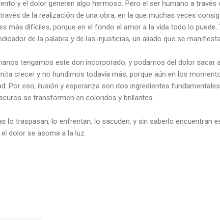
iento y el dolor generen algo hermoso. Pero el ser humano a través del
través de la realización de una obra, en la que muchas veces consig
nes más difíciles, porque en el fondo el amor a la vida todo lo puede.
indicador de la palabra y de las injusticias, un aliado que se manifiest
anos tengamos este don incorporado, y podamos del dolor sacar alg
mita crecer y no hundirnos todavía más, porque aún en los momento
d. Por eso, ilusión y esperanza son dos ingredientes fundamentales
curos se transformen en coloridos y brillantes.
s lo traspasan, lo enfrentan, lo sacuden, y sin saberlo encuentran e
 el dolor se asoma a la luz.