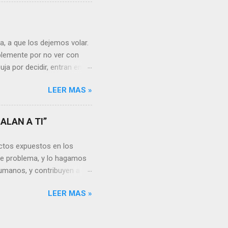
s ¿cómo encarar el dolor?
nguna persona merece tus
uien realmente nos quiere o
 Nos valorará tal cual
, a que los dejemos volar.
sa virtud de embellecer...
mplemente por no ver con
ja por decidir, entran en
a, sería atinado
LEER MAS »
, y lo más importante es
a vida se hacen más
s aprendemos, porque desde
ALAN A TI”
go, está en cada uno no
unidades para sumar, para
ctos expuestos en los
a mayor dificultad, por...
te problema, y lo hagamos
umanos, y contribuyen a la
rgo, es un problema que
LEER MAS »
en la actualidad dado los
ón por resolver. Muchas
e vivimos en el siglo XXI o