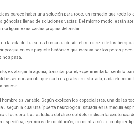
gicas parece haber una solución para todo, un remedio que todo lo cu
góndolas llenas de soluciones vacías. Del mismo modo, están ates
amortiguar esas caídas propias del andar.
e en la vida de los seres humanos desde el comienzo de los tiempos
r porque en ese paquete hedónico que ingresa por los poros poco 
ue nos pasa.
rlo, es alargar la agonía, transitar por él, experimentarlo, sentirlo pa
 debe ser consciente que nada es gratis en esta vida, cada elección 
a asumir.
 el hombre es variable. Según explican los especialistas, una de las t
da”, según la cual una “puerta neurológica” situada en la médula espi
 el cerebro. Los estudios del alivio del dolor indican la existencia 
 específica, ejercicios de meditación, concentración, o cualquier tip