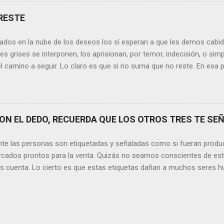
de la vida todos hemos sufrido por causa de una persona. Entonce
xionamos sobre la frase de Gabriel García Márquez que dice que “ni
RESTE
 y quien las merezca no te hará llorar”, tal vez comprendamos que q
o nos hará llorar, por el contrario intentará hacernos sonreír y vibrar.
ados en la nube de los deseos los sí esperan a que les demos cabida
es posible que su mirada nos realce, pues los ojos del amor tienen e
s grises se interponen, los aprisionan, por temor, indecisión, o si
el camino a seguir. Lo claro es que si no suma que no reste. En esa pu
ida conceptos y personas que en realidad no tienen demasiada cabid
nos si agregan algo , si aportan de alguna forma a nuestro día a día
os quinten tiempo o energía, elementos que en la medida que pasa l
y necesarios. Evidentemente, de lo malo, de lo difícil es donde má
N EL DEDO, RECUERDA QUE LOS OTROS TRES TE SEÑ
trices nos fortalecemos, y resurgimos como el Ave Fénix. Sin embar
echar cada instante, cada día en el que tenemos un sinfín de oport
nte las personas son etiquetadas y señaladas como si fueran produ
hacer que cada momento sea irrepetible y mágico. Quizás aquí radique l
cados prontos para la venta. Quizás no seamos conscientes de es
os cuenta. Lo cierto es que estas etiquetas dañan a muchos seres h
ación. Por lo tanto, no tenemos ningún derecho a hacerlo. Sin emba
sde los comienzos de la Humanidad, lo que llama la atención es que 
 y posibilidades con los que contamos, aún siga siendo una situaci
ver las cosas que ocurren día a día, me detengo y pienso si realment