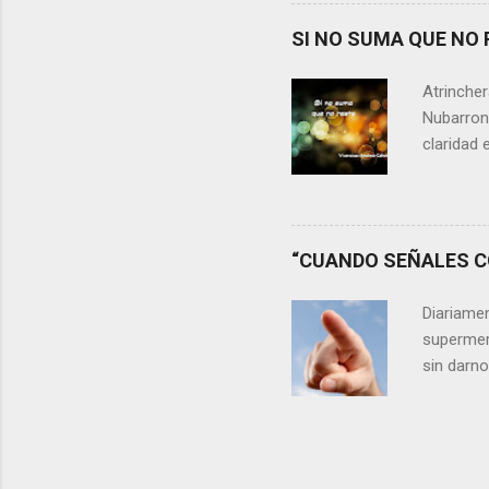
momento 
Si refle
SI NO SUMA QUE NO 
lágrimas,
aprecia n
Atrincher
somos, y 
Nubarrone
claridad 
nuestra v
preguntar
que no n
escasos 
“CUANDO SEÑALES CO
las cica
desaprov
Diariame
elegir y 
supermer
sin darn
discrimin
existe de
adelantos
veces al 