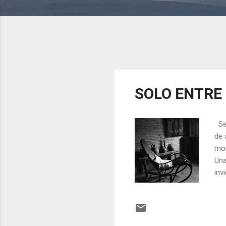
SOLO ENTRE
Se 
de 
mom
Una
inv
com
des
tod
mir