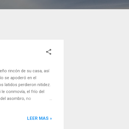
eño rincón de su casa, así
ío se apoderó en el
 latidos perdieron nitidez.
le conmovía, el frío del
 del asombro, no
a un auténtico
 diferentes maneras, pero
LEER MAS »
rofunda soledad. Aquella
perdía en un rostro pálido