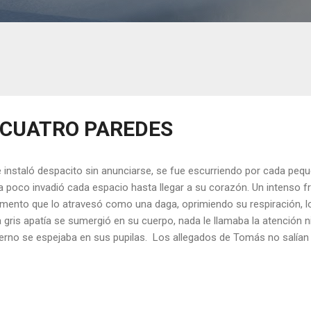
 CUATRO PAREDES
instaló despacito sin anunciarse, se fue escurriendo por cada pequ
a poco invadió cada espacio hasta llegar a su corazón. Un intenso fr
ento que lo atravesó como una daga, oprimiendo su respiración, los
 gris apatía se sumergió en su cuerpo, nada le llamaba la atención ni 
ierno se espejaba en sus pupilas. Los allegados de Tomás no salían
prendían su proceder, no quedaba un ápice de lo que había sido, er
conocido. Sin embargo, cada uno de ellos intentó acercarse a él de
as fueron en vano, no atendía a nadie se había sumergido en una p
ada opaca llena de desidia era resaltada por el ceño fruncido que se 