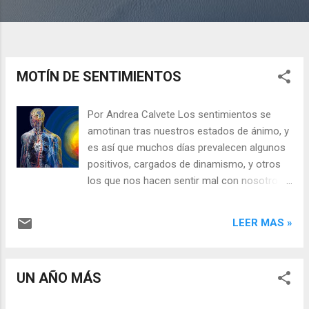
MOTÍN DE SENTIMIENTOS
Por Andrea Calvete Los sentimientos se
amotinan tras nuestros estados de ánimo, y
es así que muchos días prevalecen algunos
positivos, cargados de dinamismo, y otros
los que nos hacen sentir mal con nosotros
mismos y con los demás. Los hay de todos
los colores, la variedad es extensa, aquí
LEER MAS »
aparecen: el aburrimiento, la admiración, el
afecto, el amor, la alegría, la confianza, la
desconfianza, la gratitud, el dolor, la
UN AÑO MÁS
esperanza, la fe, la ira, la melancolía, la
insatisfacción, el orgullo, el miedo, la