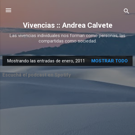
Ir al contenido principal
Vivencias :: Andrea Calvete
Las vivencias individuales nos forman como personas, las
compartidas como sociedad.
Mostrando las entradas de enero, 2011
MOSTRAR TODO
E
n
Escuchá el podcast en Spotify
t
r
a
d
a
s