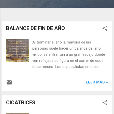
BALANCE DE FIN DE AÑO
Al terminar el año la mayoría de las
personas suele hacer un balance del año
vivido, se enfrentan a un gran espejo donde
ven reflejada su figura en el correr de esos
doce meses. Los especialistas en salud
mental aconsejan no tratar de cerrar heridas
abiertas, ya que no es el momento más
LEER MAS »
adecuado, como tampoco plantearse metas
inalcanzables. Es así que los
cuestionamientos, problemas por resolver y
CICATRICES
situaciones complejas, surgen de improvisto
y se posicionan en rojo, generando enojo,