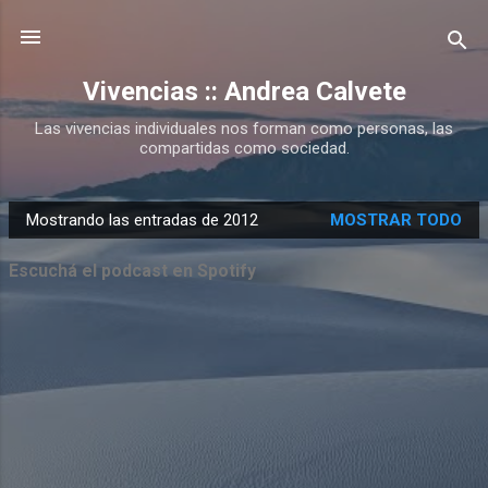
Ir al contenido principal
Vivencias :: Andrea Calvete
Las vivencias individuales nos forman como personas, las
compartidas como sociedad.
Mostrando las entradas de 2012
MOSTRAR TODO
E
n
Escuchá el podcast en Spotify
t
r
a
d
a
s