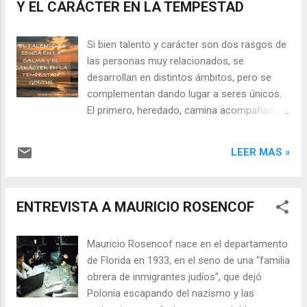
Y EL CARÁCTER EN LA TEMPESTAD
Si bien talento y carácter son dos rasgos de
las personas muy relacionados, se
desarrollan en distintos ámbitos, pero se
complementan dando lugar a seres únicos.
El primero, heredado, camina acompañado
de la paciencia, la constancia y la
perseverancia. Es una aptitud que se
LEER MAS »
manifiesta de la mano de la inteligencia
emocional, de modo que su desarrollo se irá
cultivando lentamente. El segundo, no es
ENTREVISTA A MAURICIO ROSENCOF
fácil de domesticar o moldear, pues se
presenta en los momentos en que más nos
alteramos o nos salimos de si, y es en estas
Mauricio Rosencof nace en el departamento
situaciones donde se manifiesta con
de Florida en 1933, en el seno de una “familia
absoluta libertad de expresión, salvo en
obrera de inmigrantes judíos”, que dejó
aquellas personas que tienen un gran poder
Polonia escapando del nazismo y las