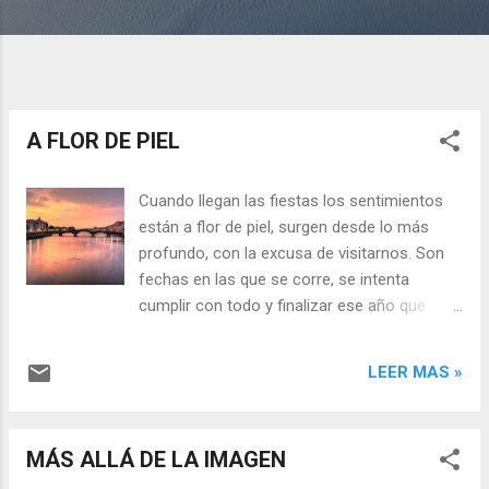
A FLOR DE PIEL
Cuando llegan las fiestas los sentimientos
están a flor de piel, surgen desde lo más
profundo, con la excusa de visitarnos. Son
fechas en las que se corre, se intenta
cumplir con todo y finalizar ese año que
cierra. Y estamos frágiles, sensibles, y
viajamos en el tiempo, y volvemos, y las
LEER MAS »
ausencias nos aprietan el corazón, aunque
más allá de los asientos vacíos, la vida
continúa, nos sorprende y gratifica con
MÁS ALLÁ DE LA IMAGEN
nuevos seres. La eternidad del momento se
produce cuando lo que recordamos sigue