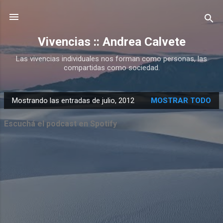
Ir al contenido principal
Vivencias :: Andrea Calvete
Las vivencias individuales nos forman como personas, las
compartidas como sociedad.
Mostrando las entradas de julio, 2012
MOSTRAR TODO
E
n
Escuchá el podcast en Spotify
t
r
a
d
a
s