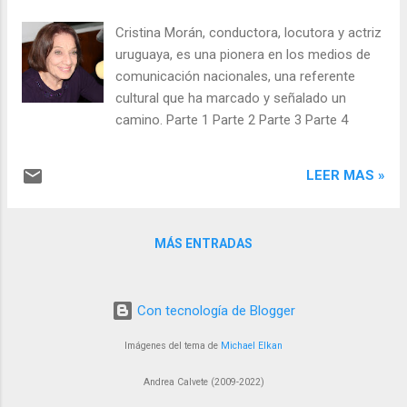
efecto bola de nieve, es decir que lo que
comienza siendo una nimiedad pronto se
Cristina Morán, conductora, locutora y actriz
transforme en algo inminente. Por eso
uruguaya, es una pionera en los medios de
dependerá del trabajo individual el no
comunicación nacionales, una referente
consentir que esto suceda, en la elaboración
cultural que ha marcado y señalado un
personal, en el compromiso para que las
camino. Parte 1 Parte 2 Parte 3 Parte 4
pequeñas preocupaciones no pasen a
mayores, y he aquí lo cada uno puede
LEER MAS »
aportar, pues la suma hace la diferencia. Y
es que muchas veces por un tema de
comodidad, cuando las cosas se dificultan
MÁS ENTRADAS
decimos mañana será un mejor día, pero “no
dejes para mañana lo que puedas hacer
hoy”, quizás mañana sea tar...
Con tecnología de Blogger
Imágenes del tema de
Michael Elkan
Andrea Calvete (2009-2022)