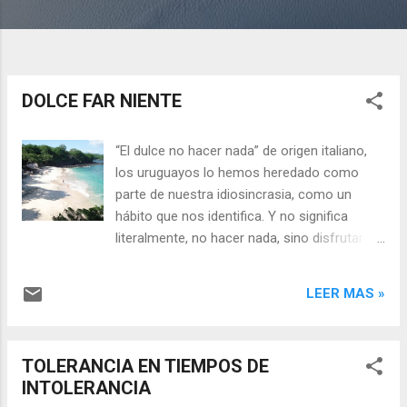
DOLCE FAR NIENTE
“El dulce no hacer nada” de origen italiano,
los uruguayos lo hemos heredado como
parte de nuestra idiosincrasia, como un
hábito que nos identifica. Y no significa
literalmente, no hacer nada, sino disfrutar y
compartir placenteros momentos con
amigos, deleitarse con una rica comida o de
LEER MAS »
vivir gratas situaciones. La película “Comer,
rezar, amar” protagonizada por la
estadounidense Julia Roberts y el español
TOLERANCIA EN TIEMPOS DE
Javier Bardem, incita a redescubrir las
INTOLERANCIA
oportunidades de la vida. En el recorrido uno