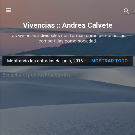
Ir al contenido principal
Vivencias :: Andrea Calvete
Las vivencias individuales nos forman como personas, las
compartidas como sociedad.
Mostrando las entradas de junio, 2016
MOSTRAR TODO
E
n
Escuchá el podcast en Spotify
t
r
a
d
a
s