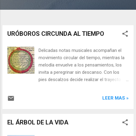
URÓBOROS CIRCUNDA AL TIEMPO
Delicadas notas musicales acompañan el
movimiento circular del tiempo, mientras la
melodía envuelve a los pensamientos, los
invita a peregrinar sin descanso. Con los
pies descalzos decide realizar el trayecto
para sentir cada pequeña piedra o arista en
las plantas de sus pies. Posiblemente, a esta
LEER MAS »
altura se ha vuelto insensible a los
estímulos, con la visión disminuida por el
esfuerzo de tanto mirar y poder hacer muy
EL ÁRBOL DE LA VIDA
poco. Si bien una sensación de paz llega al
inspirar profundo ha quedado poco espacio