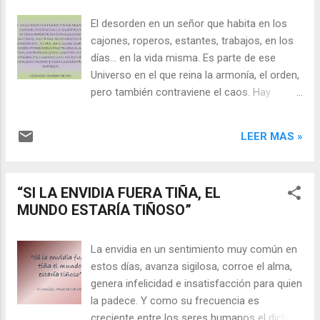
El desorden en un señor que habita en los
cajones, roperos, estantes, trabajos, en los
días… en la vida misma. Es parte de ese
Universo en el que reina la armonía, el orden,
pero también contraviene el caos. Hay
muchas personas que en forma innata son
sumamente ordenadas en todo lo que
LEER MAS »
hacen, desde sus tareas domésticas, sus
estanterías hasta su trabajo metódico y
meticuloso. Otras sin embargo, más
“SI LA ENVIDIA FUERA TIÑA, EL
bohemias hacen caso omiso a los horarios
MUNDO ESTARÍA TIÑOSO”
a rajatabla, al orden en sus comidas o en su
vida personal. Más allá de las apreciaciones
personales, es claro que lo que le da
La envidia en un sentimiento muy común en
resultado a una persona para vivir en forma
estos días, avanza sigilosa, corroe el alma,
armónica no es lo mismo para otra,
genera infelicidad e insatisfacción para quien
entonces ese orden personal cada uno lo
la padece. Y como su frecuencia es
hallará en la medida que encuentre una
creciente entre los seres humanos el dicho