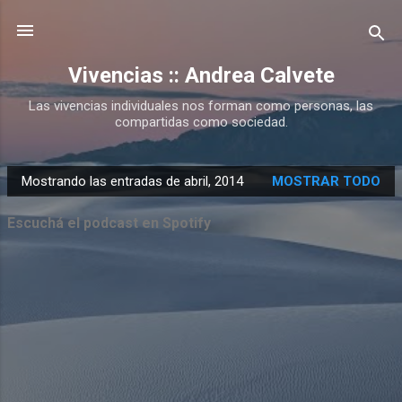
Ir al contenido principal
Vivencias :: Andrea Calvete
Las vivencias individuales nos forman como personas, las
compartidas como sociedad.
Mostrando las entradas de abril, 2014
MOSTRAR TODO
E
n
Escuchá el podcast en Spotify
t
r
a
d
a
s