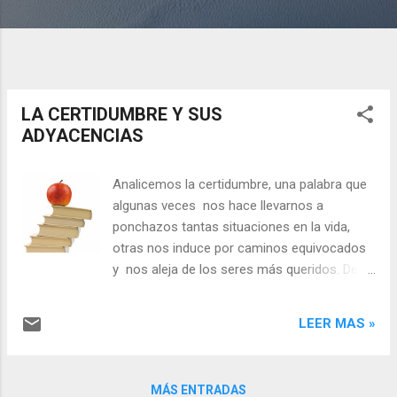
LA CERTIDUMBRE Y SUS
ADYACENCIAS
Analicemos la certidumbre, una palabra que
algunas veces nos hace llevarnos a
ponchazos tantas situaciones en la vida,
otras nos induce por caminos equivocados
y nos aleja de los seres más queridos. De la
mano del Diccinoario de Filosofía Abreviado
de José Ferrater Mora, “la certidumbre no
LEER MAS »
depende ni de una evidencia ontológica ni de
la demostración empírica. Por su puesto, la
causalidad se restringe al mundo
MÁS ENTRADAS
fenoménico, no se puede decir si afecta a