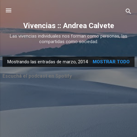
Ir al contenido principal
Vivencias :: Andrea Calvete
Las vivencias individuales nos forman como personas, las
compartidas como sociedad.
Mostrando las entradas de marzo, 2014
MOSTRAR TODO
E
n
Escuchá el podcast en Spotify
t
r
a
d
a
s