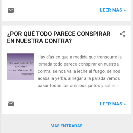
tropezamos y caemos infinidad de veces,
video con la entrevista:
LEER MAS »
hasta que comprendemos que cada piedra y
cada obstáculo son parte del aprendizaje de
la vida. Aunque en ese camino solemos
¿POR QUÉ TODO PARECE CONSPIRAR
enfrentarnos a una gran piedra puesta por el
EN NUESTRA CONTRA?
propio hombre: la intolerancia. Un personaje
muy ...
Hay días en que a medida que transcurre la
jornada todo parece conspirar en nuestra
contra; se nos va la leche al fuego, se nos
acaba la yerba, al llegar a la parada vemos
pasar todos los ómnibus juntos y sabemos
que llegaremos tarde al trabajo, y así la
sucesión de acontecimientos negativos se
LEER MAS »
incrementa. Posiblemente un pequeño
disparador sea el que desencadene los
otros hechos, pero la cuestión es que si nos
MÁS ENTRADAS
preguntan estamos deseando que llegue la