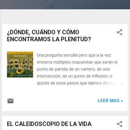
¿DÓNDE, CUÁNDO Y CÓMO
ENCONTRAMOS LA PLENITUD?
Una pregunta sencilla pero que a la vez
encierra múltiples respuestas que serán el
punto de partida de un camino, de una
intersección, de un punto de inflexión, o
quizás de esos pasos que damos día a día
por avanzar. La plenitud viene de la mano de
gozar con totalidad e integridad, de nada
LEER MAS »
sirve si tímidamente decidimos aprovechar a
medias un día de sol, de lluvia, de trabajo, de
amistad o de familia. Cuando intentamos
EL CALEIDOSCOPIO DE LA VIDA
disfrutar cada momento al máximo,