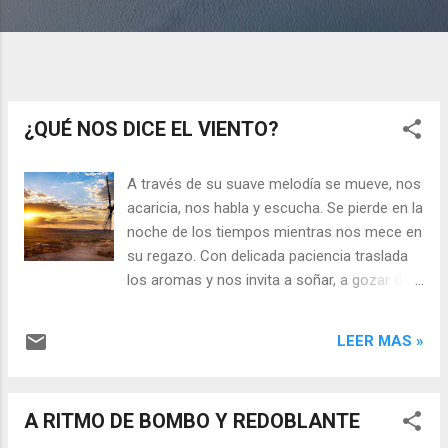
¿QUÉ NOS DICE EL VIENTO?
A través de su suave melodía se mueve, nos
acaricia, nos habla y escucha. Se pierde en la
noche de los tiempos mientras nos mece en
su regazo. Con delicada paciencia traslada
los aromas y nos invita a soñar, a gozar de
cada día y lugar, estrechándonos su abrazo
fraterno. Nos perdemos en sus sonidos, en
LEER MAS »
su mágico andar, en su paso descalzo, en su
mirada lánguida y en su sonrisa perfecta.
Nos acuna en su melodía mientras nos
A RITMO DE BOMBO Y REDOBLANTE
maravillamos y nos perderemos en ese
sonido que tranquiliza al alma y mueve a los