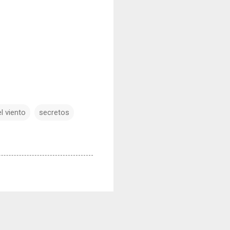
l viento
secretos