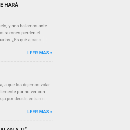
TE HARÁ
elo, y nos hallamos ante
as razones pierden el
uirlas. ¿Es qué a caso
canto o desilusión
LEER MAS »
 a pensar en algún
s ¿cómo encarar el dolor?
nguna persona merece tus
uien realmente nos quiere o
 Nos valorará tal cual
, a que los dejemos volar.
sa virtud de embellecer...
mplemente por no ver con
ja por decidir, entran en
a, sería atinado
LEER MAS »
, y lo más importante es
a vida se hacen más
s aprendemos, porque desde
ALAN A TI”