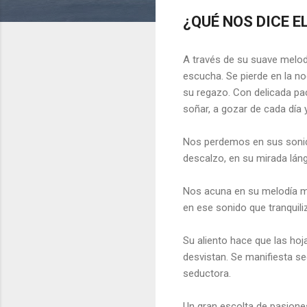
¿QUÉ NOS DICE E
A través de su suave melod
escucha. Se pierde en la n
su regazo. Con delicada pac
soñar, a gozar de cada día 
Nos perdemos en sus sonid
descalzo, en su mirada láng
Nos acuna en su melodía m
en ese sonido que tranquili
Su aliento hace que las hoj
desvistan. Se manifiesta se
seductora.
Un gran escolta de pasione