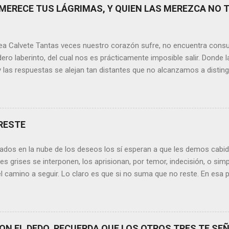
MERECE TUS LÁGRIMAS, Y QUIEN LAS MEREZCA NO 
ea Calvete Tantas veces nuestro corazón sufre, no encuentra consu
ero laberinto, del cual nos es prácticamente imposible salir. Donde l
y las respuestas se alejan tan distantes que no alcanzamos a disting
erece nuestras lágrimas?, quizás quien esté sufriendo por un desen
rápidamente que sí a esta pregunta. Por otra parte, si nos ponemos
de la vida todos hemos sufrido por causa de una persona. Entonce
xionamos sobre la frase de Gabriel García Márquez que dice que “ni
RESTE
 y quien las merezca no te hará llorar”, tal vez comprendamos que q
o nos hará llorar, por el contrario intentará hacernos sonreír y vibrar.
ados en la nube de los deseos los sí esperan a que les demos cabida
es posible que su mirada nos realce, pues los ojos del amor tienen e
s grises se interponen, los aprisionan, por temor, indecisión, o si
el camino a seguir. Lo claro es que si no suma que no reste. En esa pu
ida conceptos y personas que en realidad no tienen demasiada cabid
nos si agregan algo , si aportan de alguna forma a nuestro día a día
os quinten tiempo o energía, elementos que en la medida que pasa l
y necesarios. Evidentemente, de lo malo, de lo difícil es donde má
N EL DEDO, RECUERDA QUE LOS OTROS TRES TE SEÑ