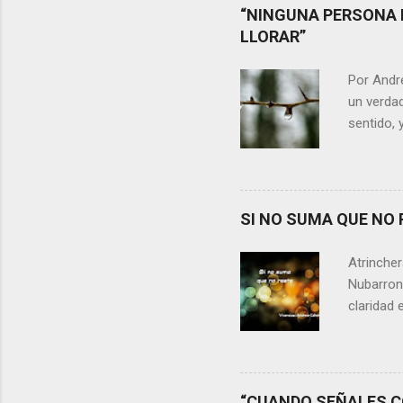
“NINGUNA PERSONA 
LLORAR”
Por Andr
un verdad
sentido, 
alguien m
conteste 
momento 
Si refle
SI NO SUMA QUE NO 
lágrimas,
aprecia n
Atrincher
somos, y 
Nubarrone
claridad 
nuestra v
preguntar
que no n
escasos 
“CUANDO SEÑALES CO