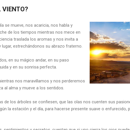
L VIENTO?
ía se mueve, nos acaricia, nos habla y
oche de los tiempos mientras nos mece en
iencia traslada los aromas y nos invita a
y lugar, estrechándonos su abrazo fraterno.
os, en su mágico andar, en su paso
uida y en su sonrisa perfecta.
ientras nos maravillamos y nos perderemos
za al alma y mueve a los sentidos.
as de los árboles se confiesen, que las olas nos cuenten sus pasion
gún la estación y el día, para hacerse presente suave o enfurecido,
s, sentimientos y secretos, cuentan que si uno cierra los ojos pue