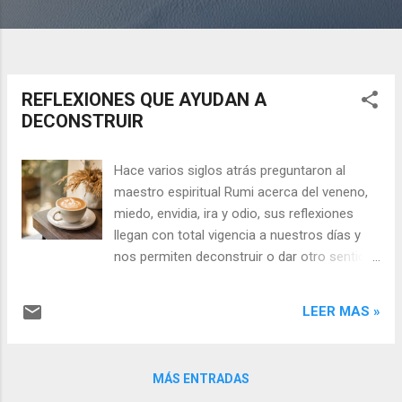
REFLEXIONES QUE AYUDAN A
DECONSTRUIR
Hace varios siglos atrás preguntaron al
maestro espiritual Rumi acerca del veneno,
miedo, envidia, ira y odio, sus reflexiones
llegan con total vigencia a nuestros días y
nos permiten deconstruir o dar otro sentido
a estas palabras para así transformarlas en
sentimientos nobles que nos ayuden a vibrar
LEER MAS »
en la mejor sintonía posible. Preguntaron a
Rumi, maestro espiritual persa del siglo XIII:
¿Qué es el veneno? – Cualquier cosa más
MÁS ENTRADAS
allá de lo que necesitamos es veneno.Puede