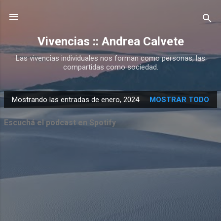
Ir al contenido principal
Vivencias :: Andrea Calvete
Las vivencias individuales nos forman como personas, las
compartidas como sociedad.
Mostrando las entradas de enero, 2024
MOSTRAR TODO
E
n
Escuchá el podcast en Spotify
t
r
a
d
a
s