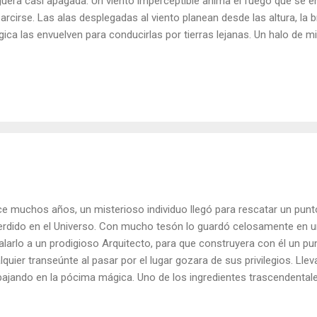
uera casi apagada. Un viento imperceptible anima el fuego que se e
arcirse. Las alas desplegadas al viento planean desde las altura, la 
ica las envuelven para conducirlas por tierras lejanas. Un halo de m
rto desasosiego las despeina, mientras se extienden sin rumbo sol
es que las cortejan. No se han propuesto una meta, ya lo han hecho
dado a medio camino. Hoy la propuesta es diferente no es subirse a
que dicen que hay trenes que pasan sólo una vez, pese a ello nos l
ealizar su propio camino, a su tiempo, a su ritmo, paso a paso, de 
struyendo día a día. La pasió...
e muchos años, un misterioso individuo llegó para rescatar un punto
erdido en el Universo. Con mucho tesón lo guardó celosamente en una
alarlo a un prodigioso Arquitecto, para que construyera con él un p
lquier transeúnte al pasar por el lugar gozara de sus privilegios. L
bajando en la pócima mágica. Uno de los ingredientes trascendentales
mpo se pudiera vivir al máximo. Luego agregó unas pizcas de amor 
uerzo y sacrificio. Unas gotas de sencillez hicieron que la mixtura 