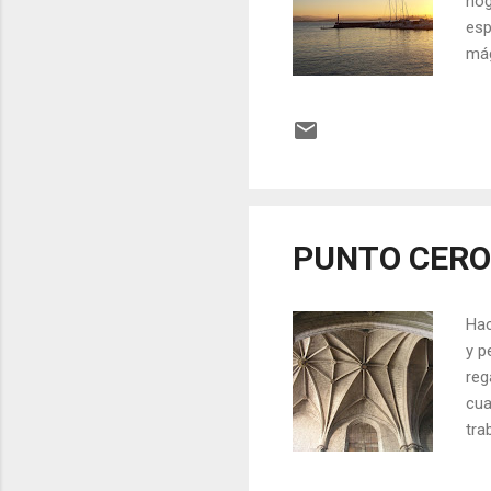
hog
esp
mág
cie
luc
que
aun
a r
con
PUNTO CERO
Hac
y p
reg
cua
tra
tie
esf