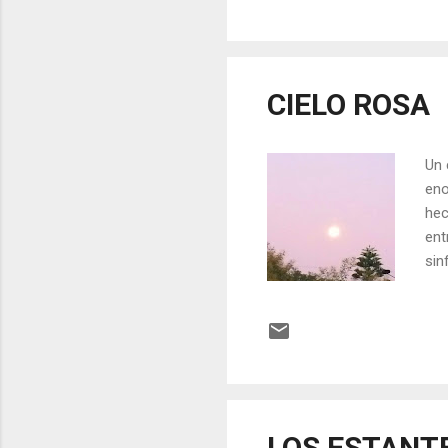
per
sid
CIELO ROSA
Un 
eno
hec
ent
sin
int
int
a l
ros
árb
LOS ESTANT