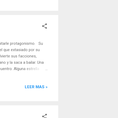
nos cuenta también hemos
na. Andrea Calvete
quitarle protagonismo. Su
el que extasiado por su
dvierte sus facciones,
ano y la saca a bailar. Una
entro. Alguna estrella
 abstienen de
 brisa, no quieren despeinar
LEER MAS »
 a una a las nubes. El cielo
os pájaros también desde los
 el día se despide...