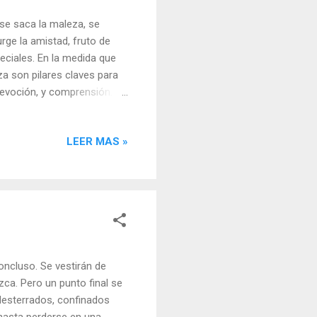
, se saca la maleza, se
rge la amistad, fruto de
eciales. En la medida que
a son pilares claves para
devoción, y comprensión. La
no nos sirve de apoyo, o
suele ser como los buenos
LEER MAS »
una mirada para poder
as relaciones vinculares no
ase que dice que "el
oncluso. Se vestirán de
ca. Pero un punto final se
desterrados, confinados