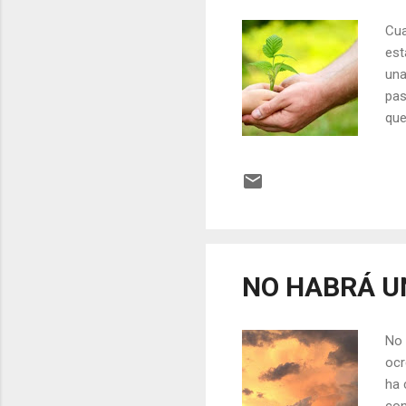
Cua
est
una
pas
que
nut
esa
vin
des
tie
cor
NO HABRÁ U
No 
ocr
ha 