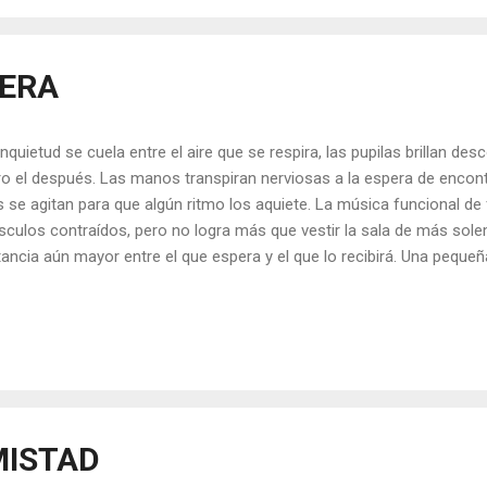
a él para habitar tranquilo, para disfrutar de ese transitar aquí y aho
se encontraba más cerca ...
PERA
inquietud se cuela entre el aire que se respira, las pupilas brillan de
ro el después. Las manos transpiran nerviosas a la espera de encontr
s se agitan para que algún ritmo los aquiete. La música funcional de
culos contraídos, pero no logra más que vestir la sala de más sol
tancia aún mayor entre el que espera y el que lo recibirá. Una pequeñ
lijamente puesto es el único punto de contacto con el exterior. Un re
una de las paredes es testigo de los temores de quienes esperan, p
entecidos y rancios transcurren, mientras aguardan a que se los llam
fumador emite unos chispazos aromáticos que se mezclan con el ol
fume de los presentes. Los colores grises de las paredes y los cua
iente un lugar austero, pro...
MISTAD