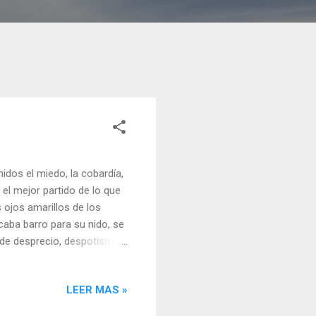
idos el miedo, la cobardía,
r el mejor partido de lo que
 ojos amarillos de los
caba barro para su nido, se
o de desprecio, despotismo,
aridad. Aunque estaba
 allí perdería la poca
LEER MAS »
bía un sentido en su
aba entrado en años, era