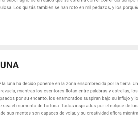
 el sabor agrio de un adiós que se esfuma con el correr del tiempo
ulosa. Los quizás también se han roto en mil pedazos, y los porqué
pavoridos de las noches de insomnio. No queda lugar para más nada
cuela temeroso, o un sueño se presenta como prueba de hubo una v
ó ante nosotros, nos miró fijo y nos puso entre la espada y la pared
ía que continuar, y así lo hicimos. No es hora de lamentarse, tampo
o, porque no fue, y lo que fue es parte de lo que somos. No habrá u
 ilusiones como un vuelo inconcluso. Ya no estrecharem...
LUNA
 la luna ha decido ponerse en la zona ensombrecida por la tierra. Un
revuela, mientras los escritores flotan entre palabras y estrellas, los
ipsados por su encanto, los enamorados suspiran bajo su influjo y l
e sea el momento de fortuna. Todos inspirados por el eclipse de luna
de sus mentes son capaces de volar, y su creatividad aflora mientra
bello acontecimiento lleno de mística. No falta quien embriagado por
 profundos deseos, con la esperanza encendida en que se harán re
 cercanos. De magia se ha vestido el cielo, las mareas se han altera