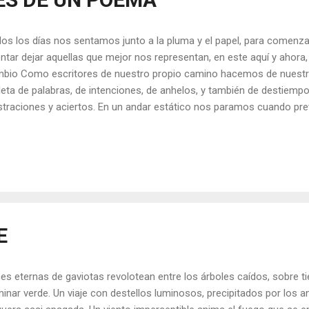
os los días nos sentamos junto a la pluma y el papel, para comenza
entar dejar aquellas que mejor nos representan, en este aquí y ahora
bio Como escritores de nuestro propio camino hacemos de nuestro
leta de palabras, de intenciones, de anhelos, y también de destiemp
straciones y aciertos. En un andar estático nos paramos cuando pr
dezcan a nuestro sentir, ellas con la independencia que les otorga el
 más pretensión que fluir desde lo genuino y auténtico. Así surgen, y
prender cómo ajustarlas de modo que las que arriban punzantes nos
 embargo, hay días que nos enfrentamos a esa hoja en blanco, lángui
ixiante, que nos busca de reojo hasta que finalmente sale la primera
leco de fuerza para poder ser. Es que hoy ...
E
es eternas de gaviotas revolotean entre los árboles caídos, sobre t
inar verde. Un viaje con destellos luminosos, precipitados por los 