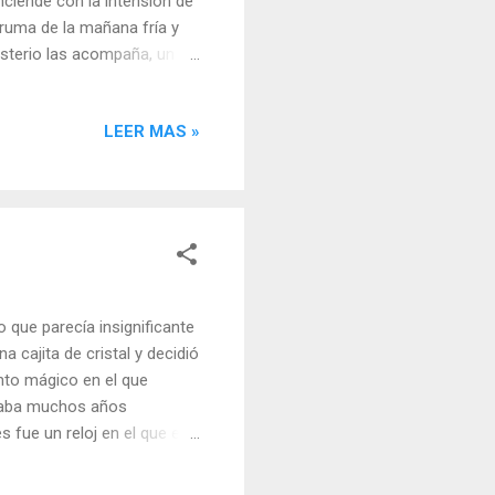
nciende con la intensión de
bruma de la mañana fría y
isterio las acompaña, un
amente guiadas por esas
 innumerables veces y han
LEER MAS »
l próximo tren que pase,
es importa están dispuestas
forma que esa meta se vaya
 que parecía insignificante
 cajita de cristal y decidió
unto mágico en el que
levaba muchos años
 fue un reloj en el que el
condimentadas con entrega,
fuera tomando forma.