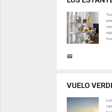
Tod
int
cam
rep
fru
obe
sin
com
Sin
asf
cha
VUELO VERD
Luc
cam