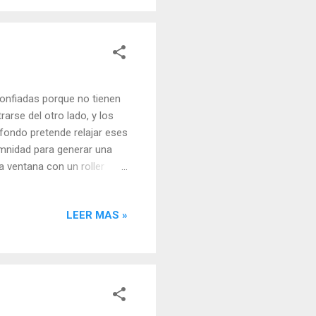
ra, en ese tiempo en el que
sconfiadas porque no tienen
arse del otro lado, y los
 fondo pretende relajar eses
emnidad para generar una
a ventana con un roller
loj colocado en el centro
ara quienes los minutos
LEER MAS »
e desde el consultorio. Un
or a humedad, naftalina y
dros sobrios hacen del