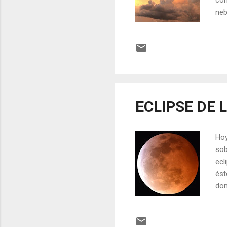
con
neb
des
se 
par
hab
sid
las
ECLIPSE DE 
Hoy
sob
ecl
ést
don
el 
más
más