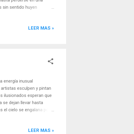
 hasta perderse en una
s sin sentido huyen
, tan solo algún recuerdo
ez. Esa bifurcación se
LEER MAS »
, no hubo tiempo de pensar,
co de querer ver que hubiera
n después, se deshilacharán
a energía inusual
 artistas esculpen y pintan
os ilusionados esperan que
 se dejan llevar hasta
s el cielo se engalana por
 su magia deja volar sus
alidad o al menos estarán
LEER MAS »
do, la naturaleza ha