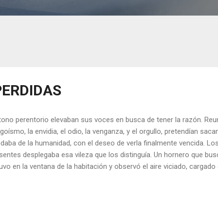
PERDIDAS
tono perentorio elevaban sus voces en busca de tener la razón. Reun
egoísmo, la envidia, el odio, la venganza, y el orgullo, pretendían saca
daba de la humanidad, con el deseo de verla finalmente vencida. Los
sentes desplegaba esa vileza que los distinguía. Un hornero que bus
uvo en la ventana de la habitación y observó el aire viciado, cargad
ísmo, lleno de falta de comprensión, y carente de una gota de solid
tado de volar, decidió retomar el rumbo si se quedaba un minuto más
rgía que le quedaba. Continuó el vuelo, lleno de vida y esperanza, ha
ino, ese nido que hoy iba a construir no era para su familia, ya est