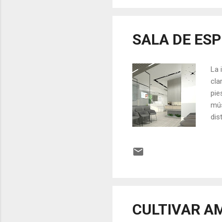
par
ya 
SALA DE ES
La 
cla
pie
mús
dis
pro
de 
enl
per
per
amb
CULTIVAR A