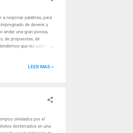
r a negociar palabras, para
, impregnado de devenir y
 andar una gran poesía,
os, de propuestas, de
etendemos que las palabras
 libre albedrío se expresan
 nos vemos ante ellas sin
LEER MAS »
 dejen caídos en el suelo.
da, inexpresiva, casi
 palabra, despojada de su
iempos olvidados por el
anhelos desterrados en una