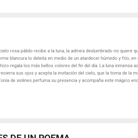
cibido diferentes cambios, mientras cada uno de nosotros sin dar
o testigos de un infinito manto de posibilidades bajo el eclipse de lu
cielo rosa pálido recibe a la luna, la admira deslumbrado no quiere 
rme blancura lo deleita en medio de un atardecer húmedo y frío, en 
hizo regala los más bellos colores del fin del día. La luna inmensa a
recierra sus ojos y acepta la invitación del cielo, que la toma de la m
fonía de violines perfuma su presencia y acompaña este mágico encu
enta asomarse a la escena, pero es tan perfecto el momento que se
errumpirlos. La naturaleza también conspira, no corre ni si quiera una
a luna, ni distraer al cielo que se ha tomado el trabajo de despedir una
a permite a la luna ser y brillar para realzar su belleza y encanto. L
oles los observan. Se ha detenido el mundo en ese instante en el que
ES DE UN POEMA