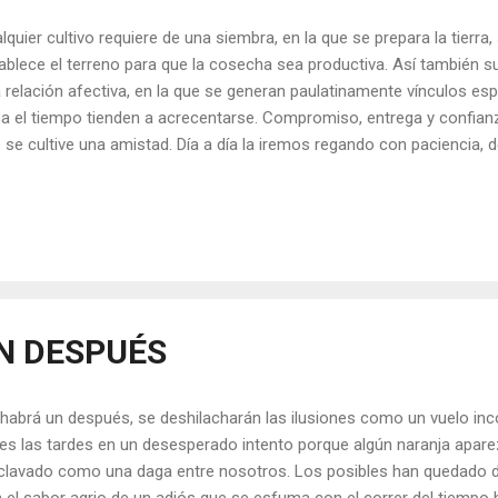
lquier cultivo requiere de una siembra, en la que se prepara la tierra
ablece el terreno para que la cosecha sea productiva. Así también su
 relación afectiva, en la que se generan paulatinamente vínculos esp
a el tiempo tienden a acrecentarse. Compromiso, entrega y confianz
 se cultive una amistad. Día a día la iremos regando con paciencia, 
riremos con esos momentos especiales en los que ese brazo frater
 mano sólida nos sostiene para que no nos caigamos. La amistad 
os con el tiempo adquiere cuerpo, es más sólida, entonces alcanza 
cifrar lo más profundo e íntimo sin necesidad de emitir un sonido. L
nen una explicación lógica generalmente se sostienen en una vieja fr
azón tiene razones que la razón...
N DESPUÉS
habrá un después, se deshilacharán las ilusiones como un vuelo inc
es las tardes en un desesperado intento porque algún naranja aparez
clavado como una daga entre nosotros. Los posibles han quedado 