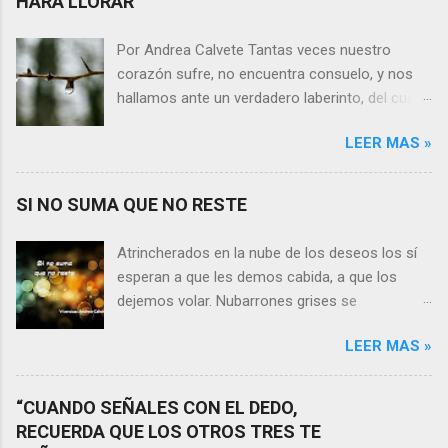
HARÁ LLORAR”
Por Andrea Calvete Tantas veces nuestro
corazón sufre, no encuentra consuelo, y nos
hallamos ante un verdadero laberinto, del cual
nos es prácticamente imposible salir. Donde las
LEER MAS »
razones pierden el sentido, y las respuestas se
alejan tan distantes que no alcanzamos a
distinguirlas. ¿Es qué a caso alguien merece
SI NO SUMA QUE NO RESTE
nuestras lágrimas?, quizás quien esté
sufriendo por un desencanto o desilusión
Atrincherados en la nube de los deseos los sí
conteste rápidamente que sí a esta pregunta.
esperan a que les demos cabida, a que los
Por otra parte, si nos ponemos a pensar en
dejemos volar. Nubarrones grises se
algún momento de la vida todos hemos sufrido
interponen, los aprisionan, por temor,
por causa de una persona. Entonces ¿cómo
LEER MAS »
indecisión, o simplemente por no ver con
encarar el dolor? Si reflexionamos sobre la
claridad el camino a seguir. Lo claro es que si
frase de Gabriel García Márquez que dice que
no suma que no reste. En esa puja por decidir,
“CUANDO SEÑALES CON EL DEDO,
“ninguna persona merece tus lágrimas, y quien
entran en nuestra vida conceptos y personas
RECUERDA QUE LOS OTROS TRES TE
las merezca no te hará llorar”, tal vez
que en realidad no tienen demasiada cabida,