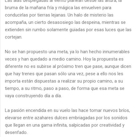
Las alas desplegadas al viento planean desde las altura, la
bruma de la mañana fría y mágica las envuelven para
conducirlas por tierras lejanas. Un halo de misterio las
acompaña, un cierto desasosiego las despeina, mientras se
extienden sin rumbo solamente guiadas por esas luces que las
cortejan.
No se han propuesto una meta, ya lo han hecho innumerables
veces y han quedado a medio camino. Hoy la propuesta es
diferente no es subirse al próximo tren que pase, aunque dicen
que hay trenes que pasan sólo una vez, pese a ello nos les
importa están dispuestas a realizar su propio camino, a su
tiempo, a su ritmo, paso a paso, de forma que esa meta se
vaya construyendo día a día.
La pasión encendida en su vuelo las hace tomar nuevos bríos,
elevarse entre azahares dulces embriagadas por los sonidos
que llegan en una gama infinita, salpicadas por creatividad y
desenfado.