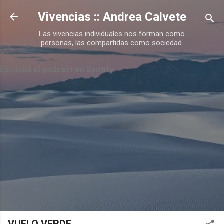
Ir al contenido principal
Vivencias :: Andrea Calvete
Las vivencias individuales nos forman como
personas, las compartidas como sociedad.
Escuchá el podcast en Spotify