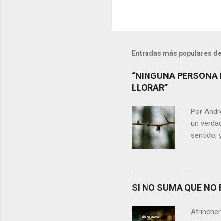
Entradas más populares de
“NINGUNA PERSONA 
LLORAR”
Por Andr
un verdad
sentido, 
alguien m
conteste 
momento 
Si refle
SI NO SUMA QUE NO 
lágrimas,
aprecia n
Atrincher
somos, y 