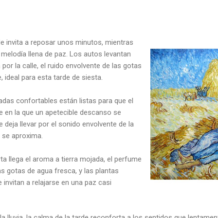
e invita a reposar unos minutos, mientras
su melodía llena de paz. Los autos levantan
por la calle, el ruido envolvente de las gotas
 ideal para esta tarde de siesta.
das confortables están listas para que el
e en la que un apetecible descanso se
e deja llevar por el sonido envolvente de la
o se aproxima.
rta llega el aroma a tierra mojada, el perfume
as gotas de agua fresca, y las plantas
invitan a relajarse en una paz casi
la lluvia, la calma de la tarde reconforta a los sentidos que lentame