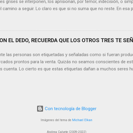
s grises se interponen, los aprisionan, por temor, indecisión, o si
el camino a seguir. Lo claro es que si no suma que no reste. En esa pu
ida conceptos y personas que en realidad no tienen demasiada cabid
nos si agregan algo , si aportan de alguna forma a nuestro día a día
os quinten tiempo o energía, elementos que en la medida que pasa l
y necesarios. Evidentemente, de lo malo, de lo difícil es donde má
N EL DEDO, RECUERDA QUE LOS OTROS TRES TE SEÑ
trices nos fortalecemos, y resurgimos como el Ave Fénix. Sin embar
echar cada instante, cada día en el que tenemos un sinfín de oport
nte las personas son etiquetadas y señaladas como si fueran produ
hacer que cada momento sea irrepetible y mágico. Quizás aquí radique l
cados prontos para la venta. Quizás no seamos conscientes de es
os cuenta. Lo cierto es que estas etiquetas dañan a muchos seres h
ación. Por lo tanto, no tenemos ningún derecho a hacerlo. Sin emba
sde los comienzos de la Humanidad, lo que llama la atención es que 
 y posibilidades con los que contamos, aún siga siendo una situaci
ver las cosas que ocurren día a día, me detengo y pienso si realment
s quedados estancados en algún otro siglo. Y basta con mirar las 
Con tecnología de Blogger
s de la persona a la que se hace referencia, parecen ser: su condició
sexual, política, ideológica, filosófica o religiosa, en lugar del hecho 
Imágenes del tema de
Michael Elkan
Andrea Calvete (2009-2022)