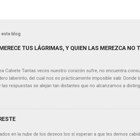
 este blog
MERECE TUS LÁGRIMAS, Y QUIEN LAS MEREZCA NO 
ea Calvete Tantas veces nuestro corazón sufre, no encuentra consu
ero laberinto, del cual nos es prácticamente imposible salir. Donde l
y las respuestas se alejan tan distantes que no alcanzamos a disting
erece nuestras lágrimas?, quizás quien esté sufriendo por un desen
rápidamente que sí a esta pregunta. Por otra parte, si nos ponemos
de la vida todos hemos sufrido por causa de una persona. Entonce
xionamos sobre la frase de Gabriel García Márquez que dice que “ni
RESTE
 y quien las merezca no te hará llorar”, tal vez comprendamos que q
o nos hará llorar, por el contrario intentará hacernos sonreír y vibrar.
ados en la nube de los deseos los sí esperan a que les demos cabida
es posible que su mirada nos realce, pues los ojos del amor tienen e