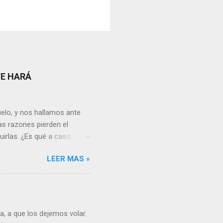
TE HARÁ
elo, y nos hallamos ante
as razones pierden el
uirlas. ¿Es qué a caso
canto o desilusión
LEER MAS »
 a pensar en algún
s ¿cómo encarar el dolor?
nguna persona merece tus
uien realmente nos quiere o
 Nos valorará tal cual
, a que los dejemos volar.
sa virtud de embellecer...