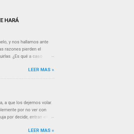
TE HARÁ
elo, y nos hallamos ante
as razones pierden el
uirlas. ¿Es qué a caso
canto o desilusión
LEER MAS »
 a pensar en algún
s ¿cómo encarar el dolor?
nguna persona merece tus
uien realmente nos quiere o
 Nos valorará tal cual
, a que los dejemos volar.
sa virtud de embellecer...
mplemente por no ver con
ja por decidir, entran en
a, sería atinado
LEER MAS »
, y lo más importante es