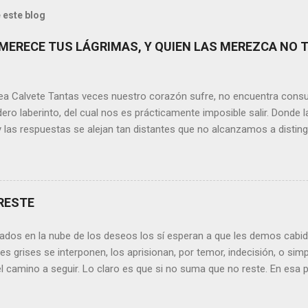
 este blog
MERECE TUS LÁGRIMAS, Y QUIEN LAS MEREZCA NO 
ea Calvete Tantas veces nuestro corazón sufre, no encuentra consu
ero laberinto, del cual nos es prácticamente imposible salir. Donde l
y las respuestas se alejan tan distantes que no alcanzamos a disting
erece nuestras lágrimas?, quizás quien esté sufriendo por un desen
rápidamente que sí a esta pregunta. Por otra parte, si nos ponemos
de la vida todos hemos sufrido por causa de una persona. Entonce
xionamos sobre la frase de Gabriel García Márquez que dice que “ni
RESTE
 y quien las merezca no te hará llorar”, tal vez comprendamos que q
o nos hará llorar, por el contrario intentará hacernos sonreír y vibrar.
ados en la nube de los deseos los sí esperan a que les demos cabida
es posible que su mirada nos realce, pues los ojos del amor tienen e
s grises se interponen, los aprisionan, por temor, indecisión, o si
el camino a seguir. Lo claro es que si no suma que no reste. En esa pu
ida conceptos y personas que en realidad no tienen demasiada cabid
nos si agregan algo , si aportan de alguna forma a nuestro día a día