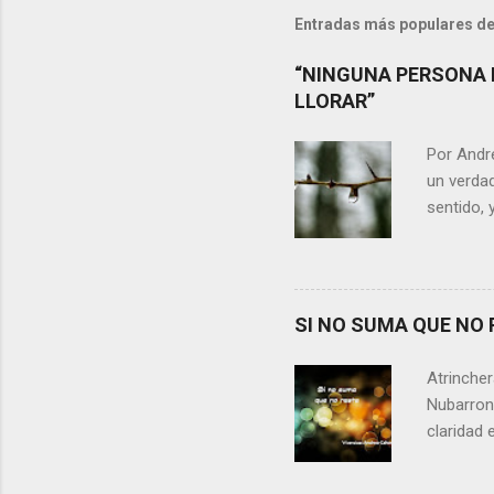
Entradas más populares de
“NINGUNA PERSONA 
LLORAR”
Por Andr
un verdad
sentido, 
alguien m
conteste 
momento 
Si refle
SI NO SUMA QUE NO 
lágrimas,
aprecia n
Atrincher
somos, y 
Nubarrone
claridad 
nuestra v
preguntar