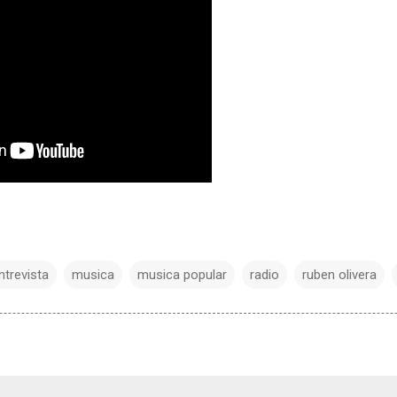
ntrevista
musica
musica popular
radio
ruben olivera