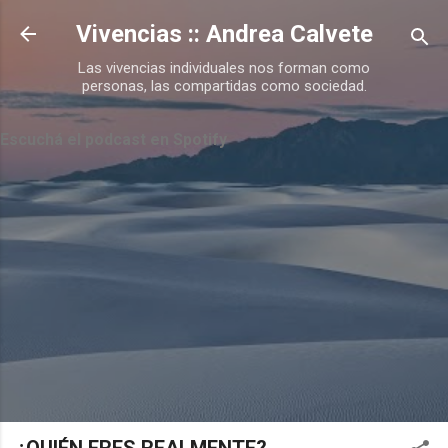
Ir al contenido principal
Vivencias :: Andrea Calvete
Las vivencias individuales nos forman como
personas, las compartidas como sociedad.
Escuchá el podcast en Spotify