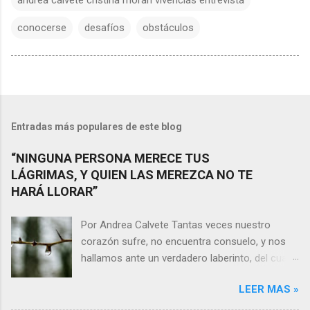
conocerse
desafíos
obstáculos
Entradas más populares de este blog
“NINGUNA PERSONA MERECE TUS
LÁGRIMAS, Y QUIEN LAS MEREZCA NO TE
HARÁ LLORAR”
Por Andrea Calvete Tantas veces nuestro
corazón sufre, no encuentra consuelo, y nos
hallamos ante un verdadero laberinto, del cual
nos es prácticamente imposible salir. Donde las
LEER MAS »
razones pierden el sentido, y las respuestas se
alejan tan distantes que no alcanzamos a