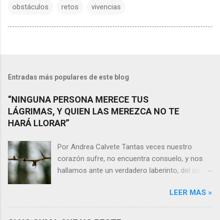
obstáculos
retos
vivencias
Entradas más populares de este blog
“NINGUNA PERSONA MERECE TUS
LÁGRIMAS, Y QUIEN LAS MEREZCA NO TE
HARÁ LLORAR”
Por Andrea Calvete Tantas veces nuestro
corazón sufre, no encuentra consuelo, y nos
hallamos ante un verdadero laberinto, del cual
nos es prácticamente imposible salir. Donde las
LEER MAS »
razones pierden el sentido, y las respuestas se
alejan tan distantes que no alcanzamos a
distinguirlas. ¿Es qué a caso alguien merece