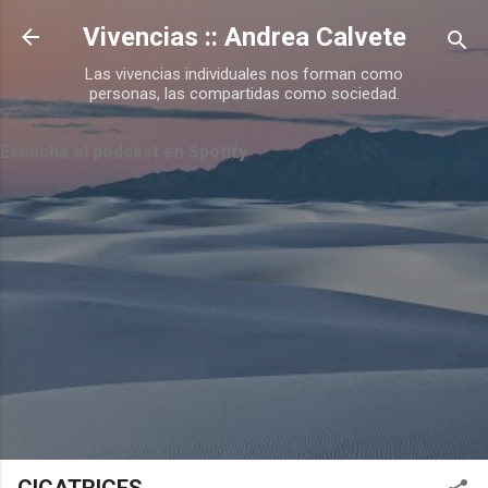
Ir al contenido principal
Vivencias :: Andrea Calvete
Las vivencias individuales nos forman como
personas, las compartidas como sociedad.
Escuchá el podcast en Spotify