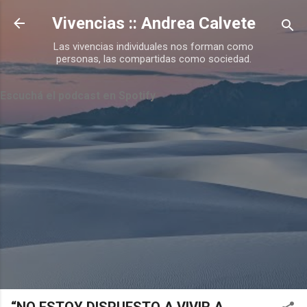
Ir al contenido principal
Vivencias :: Andrea Calvete
Las vivencias individuales nos forman como
personas, las compartidas como sociedad.
Escuchá el podcast en Spotify