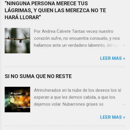
“NINGUNA PERSONA MERECE TUS
LÁGRIMAS, Y QUIEN LAS MEREZCA NO TE
HARÁ LLORAR”
Por Andrea Calvete Tantas veces nuestro
corazón sufre, no encuentra consuelo, y nos
hallamos ante un verdadero laberinto, del cual
nos es prácticamente imposible salir. Donde las
LEER MAS »
razones pierden el sentido, y las respuestas se
alejan tan distantes que no alcanzamos a
distinguirlas. ¿Es qué a caso alguien merece
SI NO SUMA QUE NO RESTE
nuestras lágrimas?, quizás quien esté
sufriendo por un desencanto o desilusión
Atrincherados en la nube de los deseos los sí
conteste rápidamente que sí a esta pregunta.
esperan a que les demos cabida, a que los
Por otra parte, si nos ponemos a pensar en
dejemos volar. Nubarrones grises se
algún momento de la vida todos hemos sufrido
interponen, los aprisionan, por temor,
por causa de una persona. Entonces ¿cómo
LEER MAS »
indecisión, o simplemente por no ver con
encarar el dolor? Si reflexionamos sobre la
claridad el camino a seguir. Lo claro es que si
frase de Gabriel García Márquez que dice que