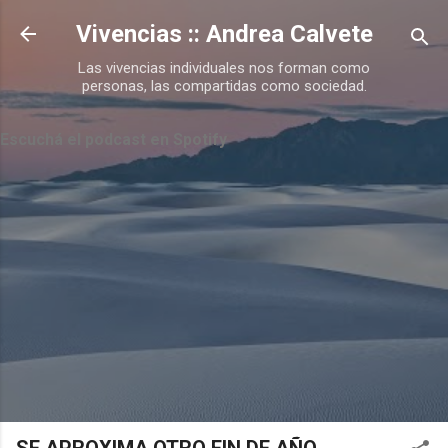
Ir al contenido principal
Vivencias :: Andrea Calvete
Las vivencias individuales nos forman como
personas, las compartidas como sociedad.
Escuchá el podcast en Spotify