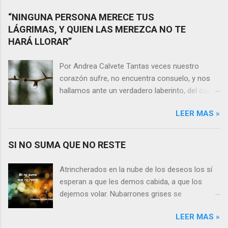
“NINGUNA PERSONA MERECE TUS
LÁGRIMAS, Y QUIEN LAS MEREZCA NO TE
HARÁ LLORAR”
Por Andrea Calvete Tantas veces nuestro
corazón sufre, no encuentra consuelo, y nos
hallamos ante un verdadero laberinto, del cual
nos es prácticamente imposible salir. Donde las
LEER MAS »
razones pierden el sentido, y las respuestas se
alejan tan distantes que no alcanzamos a
distinguirlas. ¿Es qué a caso alguien merece
SI NO SUMA QUE NO RESTE
nuestras lágrimas?, quizás quien esté
sufriendo por un desencanto o desilusión
Atrincherados en la nube de los deseos los sí
conteste rápidamente que sí a esta pregunta.
esperan a que les demos cabida, a que los
Por otra parte, si nos ponemos a pensar en
dejemos volar. Nubarrones grises se
algún momento de la vida todos hemos sufrido
interponen, los aprisionan, por temor,
por causa de una persona. Entonces ¿cómo
LEER MAS »
indecisión, o simplemente por no ver con
encarar el dolor? Si reflexionamos sobre la