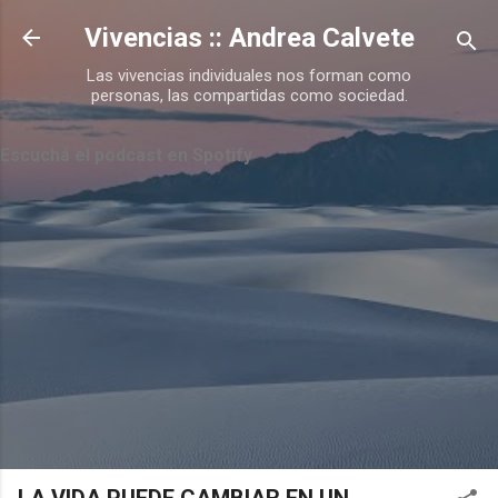
Ir al contenido principal
Vivencias :: Andrea Calvete
Las vivencias individuales nos forman como
personas, las compartidas como sociedad.
Escuchá el podcast en Spotify