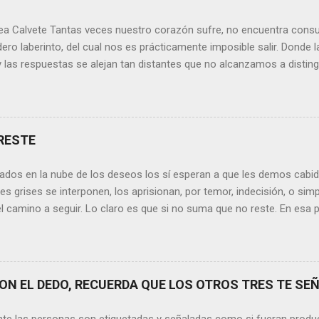
ea Calvete Tantas veces nuestro corazón sufre, no encuentra consu
ero laberinto, del cual nos es prácticamente imposible salir. Donde l
y las respuestas se alejan tan distantes que no alcanzamos a disting
erece nuestras lágrimas?, quizás quien esté sufriendo por un desen
rápidamente que sí a esta pregunta. Por otra parte, si nos ponemos
de la vida todos hemos sufrido por causa de una persona. Entonce
xionamos sobre la frase de Gabriel García Márquez que dice que “ni
RESTE
 y quien las merezca no te hará llorar”, tal vez comprendamos que q
o nos hará llorar, por el contrario intentará hacernos sonreír y vibrar.
ados en la nube de los deseos los sí esperan a que les demos cabida
es posible que su mirada nos realce, pues los ojos del amor tienen e
s grises se interponen, los aprisionan, por temor, indecisión, o si
el camino a seguir. Lo claro es que si no suma que no reste. En esa pu
ida conceptos y personas que en realidad no tienen demasiada cabid
nos si agregan algo , si aportan de alguna forma a nuestro día a día
os quinten tiempo o energía, elementos que en la medida que pasa l
y necesarios. Evidentemente, de lo malo, de lo difícil es donde má
N EL DEDO, RECUERDA QUE LOS OTROS TRES TE SEÑ
trices nos fortalecemos, y resurgimos como el Ave Fénix. Sin embar
echar cada instante, cada día en el que tenemos un sinfín de oport