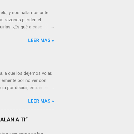
elo, y nos hallamos ante
as razones pierden el
uirlas. ¿Es qué a caso
canto o desilusión
LEER MAS »
 a pensar en algún
s ¿cómo encarar el dolor?
nguna persona merece tus
uien realmente nos quiere o
 Nos valorará tal cual
, a que los dejemos volar.
sa virtud de embellecer...
mplemente por no ver con
ja por decidir, entran en
a, sería atinado
LEER MAS »
, y lo más importante es
a vida se hacen más
s aprendemos, porque desde
ALAN A TI”
go, está en cada uno no
unidades para sumar, para