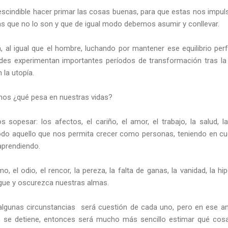
rescindible hacer primar las cosas buenas, para que estas nos impul
las que no lo son y que de igual modo debemos asumir y conllevar.
 al igual que el hombre, luchando por mantener ese equilibrio perfe
ades experimentan importantes períodos de transformación tras la 
la utopía.
os ¿qué pesa en nuestras vidas?
s sopesar: los afectos, el cariño, el amor, el trabajo, la salud, l
y todo aquello que nos permita crecer como personas, teniendo en cu
aprendiendo.
o, el odio, el rencor, la pereza, la falta de ganas, la vanidad, la hi
gue y oscurezca nuestras almas.
unas circunstancias será cuestión de cada uno, pero en ese anál
o se detiene, entonces será mucho más sencillo estimar qué c