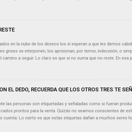
erece nuestras lágrimas?, quizás quien esté sufriendo por un desen
rápidamente que sí a esta pregunta. Por otra parte, si nos ponemos
de la vida todos hemos sufrido por causa de una persona. Entonce
xionamos sobre la frase de Gabriel García Márquez que dice que “ni
RESTE
 y quien las merezca no te hará llorar”, tal vez comprendamos que q
o nos hará llorar, por el contrario intentará hacernos sonreír y vibrar.
ados en la nube de los deseos los sí esperan a que les demos cabida
es posible que su mirada nos realce, pues los ojos del amor tienen e
s grises se interponen, los aprisionan, por temor, indecisión, o si
el camino a seguir. Lo claro es que si no suma que no reste. En esa pu
ida conceptos y personas que en realidad no tienen demasiada cabid
nos si agregan algo , si aportan de alguna forma a nuestro día a día
os quinten tiempo o energía, elementos que en la medida que pasa l
y necesarios. Evidentemente, de lo malo, de lo difícil es donde má
N EL DEDO, RECUERDA QUE LOS OTROS TRES TE SEÑ
trices nos fortalecemos, y resurgimos como el Ave Fénix. Sin embar
echar cada instante, cada día en el que tenemos un sinfín de oport
nte las personas son etiquetadas y señaladas como si fueran produ
hacer que cada momento sea irrepetible y mágico. Quizás aquí radique l
cados prontos para la venta. Quizás no seamos conscientes de es
os cuenta. Lo cierto es que estas etiquetas dañan a muchos seres h
ación. Por lo tanto, no tenemos ningún derecho a hacerlo. Sin emba