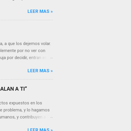
canto o desilusión
LEER MAS »
 a pensar en algún
s ¿cómo encarar el dolor?
nguna persona merece tus
uien realmente nos quiere o
 Nos valorará tal cual
, a que los dejemos volar.
sa virtud de embellecer...
mplemente por no ver con
ja por decidir, entran en
a, sería atinado
LEER MAS »
, y lo más importante es
a vida se hacen más
s aprendemos, porque desde
ALAN A TI”
go, está en cada uno no
unidades para sumar, para
ctos expuestos en los
a mayor dificultad, por...
te problema, y lo hagamos
umanos, y contribuyen a la
rgo, es un problema que
LEER MAS »