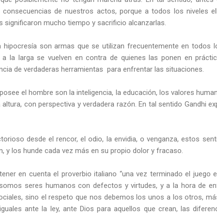
s consecuencias de nuestros actos, porque a todos los niveles el
s significaron mucho tiempo y sacrificio alcanzarlas.
, la hipocresía son armas que se utilizan frecuentemente en todos l
a la larga se vuelven en contra de quienes las ponen en práct
encia de verdaderas herramientas
para enfrentar las situaciones.
osee el hombre son la inteligencia, la educación, los valores human
 altura, con perspectiva y verdadera razón. En tal sentido Gandhi e
torioso desde el rencor, el odio, la envidia, o venganza, estos se
en, y los hunde cada vez más en su propio dolor y fracaso.
ener en cuenta el proverbio italiano “una vez terminado el juego e
somos seres humanos con defectos y virtudes, y a la hora de enfr
ociales, sino el respeto que nos debemos los unos a los otros, más 
uales ante la ley, ante Dios para aquellos que crean, las difere