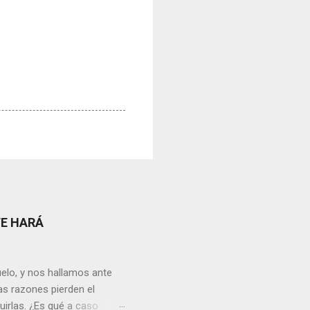
TE HARÁ
elo, y nos hallamos ante
as razones pierden el
uirlas. ¿Es qué a caso