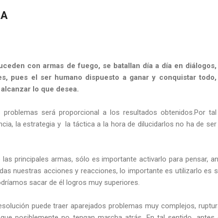
RA
uceden con armas de fuego, se batallan día a día en diálogos,
es, pues el ser humano dispuesto a ganar y conquistar todo,
alcanzar lo que desea.
 problemas será proporcional a los resultados obtenidos.Por tal
ncia, la estrategia y
la táctica a la hora de dilucidarlos no ha de ser
las principales armas, sólo es importante activarlo para pensar, an
todas nuestras acciones y reacciones, lo importante es utilizarlo es s
odríamos sacar de él logros muy superiores.
resolución puede traer aparejados problemas muy complejos, ruptur
es que posiblemente no tengan marcha atrás. En tal sentido, antes