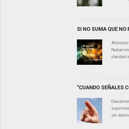
alguien m
conteste 
momento 
Si refle
SI NO SUMA QUE NO 
lágrimas,
aprecia n
Atrincher
somos, y 
Nubarrone
claridad 
nuestra v
preguntar
que no n
escasos 
“CUANDO SEÑALES CO
las cica
desaprov
Diariame
elegir y 
supermer
sin darn
discrimin