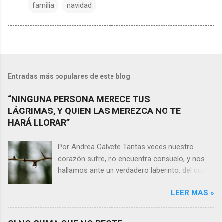
familia
navidad
Entradas más populares de este blog
“NINGUNA PERSONA MERECE TUS
LÁGRIMAS, Y QUIEN LAS MEREZCA NO TE
HARÁ LLORAR”
Por Andrea Calvete Tantas veces nuestro
corazón sufre, no encuentra consuelo, y nos
hallamos ante un verdadero laberinto, del cual
nos es prácticamente imposible salir. Donde las
LEER MAS »
razones pierden el sentido, y las respuestas se
alejan tan distantes que no alcanzamos a
distinguirlas. ¿Es qué a caso alguien merece