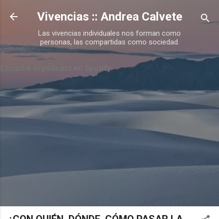
Ir al contenido principal
Vivencias :: Andrea Calvete
Las vivencias individuales nos forman como
personas, las compartidas como sociedad.
Escuchá el podcast en Spotify