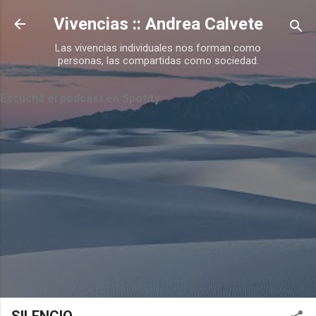
Ir al contenido principal
Vivencias :: Andrea Calvete
Las vivencias individuales nos forman como
personas, las compartidas como sociedad.
Escuchá el podcast en Spotify