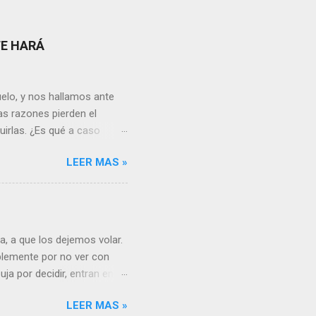
TE HARÁ
elo, y nos hallamos ante
as razones pierden el
uirlas. ¿Es qué a caso
canto o desilusión
LEER MAS »
 a pensar en algún
s ¿cómo encarar el dolor?
nguna persona merece tus
uien realmente nos quiere o
 Nos valorará tal cual
, a que los dejemos volar.
sa virtud de embellecer...
mplemente por no ver con
ja por decidir, entran en
a, sería atinado
LEER MAS »
, y lo más importante es