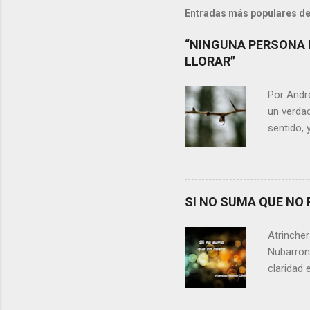
Entradas más populares de
“NINGUNA PERSONA 
LLORAR”
Por Andr
un verdad
sentido, 
alguien m
conteste 
momento 
Si refle
SI NO SUMA QUE NO 
lágrimas,
aprecia n
Atrincher
somos, y 
Nubarrone
claridad 
nuestra v
preguntar