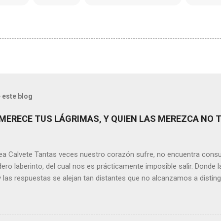
 este blog
MERECE TUS LÁGRIMAS, Y QUIEN LAS MEREZCA NO 
ea Calvete Tantas veces nuestro corazón sufre, no encuentra consu
ero laberinto, del cual nos es prácticamente imposible salir. Donde l
y las respuestas se alejan tan distantes que no alcanzamos a disting
erece nuestras lágrimas?, quizás quien esté sufriendo por un desen
rápidamente que sí a esta pregunta. Por otra parte, si nos ponemos
de la vida todos hemos sufrido por causa de una persona. Entonce