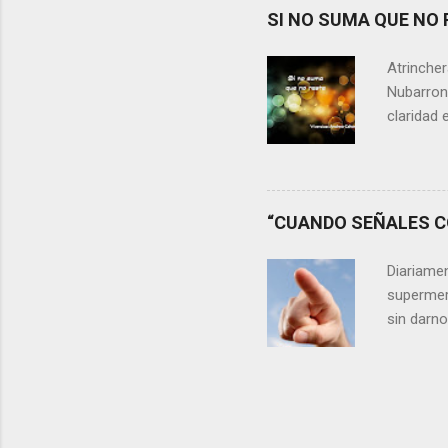
Si refle
SI NO SUMA QUE NO 
lágrimas,
aprecia n
Atrincher
somos, y 
Nubarrone
claridad 
nuestra v
preguntar
que no n
escasos 
“CUANDO SEÑALES CO
las cica
desaprov
Diariame
elegir y 
supermer
sin darn
discrimin
existe de
adelantos
veces al 
nos hemo