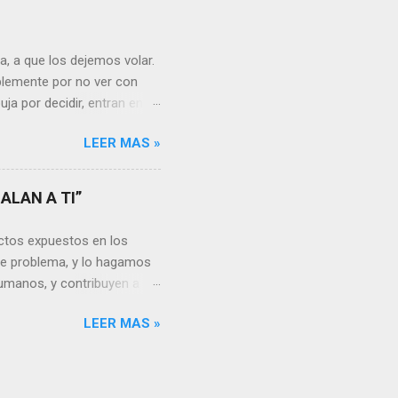
nguna persona merece tus
uien realmente nos quiere o
 Nos valorará tal cual
, a que los dejemos volar.
sa virtud de embellecer...
mplemente por no ver con
ja por decidir, entran en
a, sería atinado
LEER MAS »
, y lo más importante es
a vida se hacen más
s aprendemos, porque desde
ALAN A TI”
go, está en cada uno no
unidades para sumar, para
ctos expuestos en los
a mayor dificultad, por...
te problema, y lo hagamos
umanos, y contribuyen a la
rgo, es un problema que
LEER MAS »
en la actualidad dado los
ón por resolver. Muchas
e vivimos en el siglo XXI o
noticias donde datos