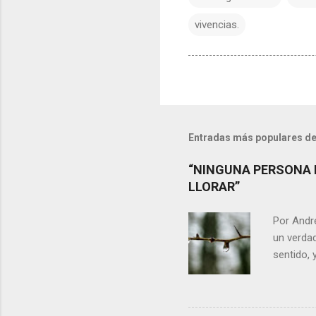
vivencias.
Entradas más populares de
“NINGUNA PERSONA 
LLORAR”
Por Andr
un verdad
sentido, 
alguien m
conteste 
momento 