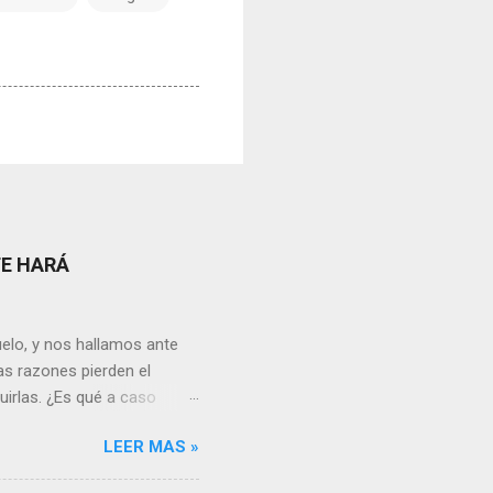
TE HARÁ
elo, y nos hallamos ante
as razones pierden el
uirlas. ¿Es qué a caso
canto o desilusión
LEER MAS »
 a pensar en algún
s ¿cómo encarar el dolor?