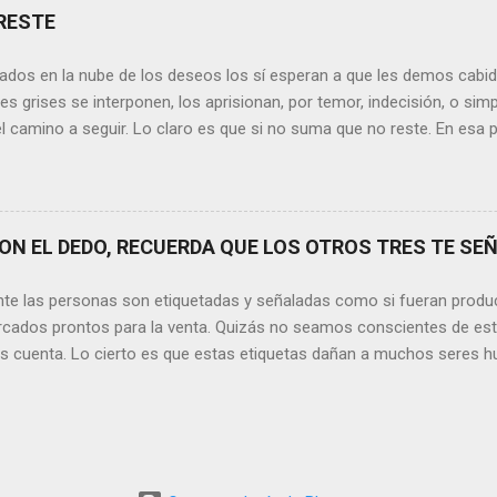
xionamos sobre la frase de Gabriel García Márquez que dice que “ni
RESTE
 y quien las merezca no te hará llorar”, tal vez comprendamos que q
o nos hará llorar, por el contrario intentará hacernos sonreír y vibrar.
ados en la nube de los deseos los sí esperan a que les demos cabida
es posible que su mirada nos realce, pues los ojos del amor tienen e
s grises se interponen, los aprisionan, por temor, indecisión, o si
el camino a seguir. Lo claro es que si no suma que no reste. En esa pu
ida conceptos y personas que en realidad no tienen demasiada cabid
nos si agregan algo , si aportan de alguna forma a nuestro día a día
os quinten tiempo o energía, elementos que en la medida que pasa l
y necesarios. Evidentemente, de lo malo, de lo difícil es donde má
N EL DEDO, RECUERDA QUE LOS OTROS TRES TE SEÑ
trices nos fortalecemos, y resurgimos como el Ave Fénix. Sin embar
echar cada instante, cada día en el que tenemos un sinfín de oport
nte las personas son etiquetadas y señaladas como si fueran produ
hacer que cada momento sea irrepetible y mágico. Quizás aquí radique l
cados prontos para la venta. Quizás no seamos conscientes de es
os cuenta. Lo cierto es que estas etiquetas dañan a muchos seres h
ación. Por lo tanto, no tenemos ningún derecho a hacerlo. Sin emba
sde los comienzos de la Humanidad, lo que llama la atención es que 
 y posibilidades con los que contamos, aún siga siendo una situaci
ver las cosas que ocurren día a día, me detengo y pienso si realment
s quedados estancados en algún otro siglo. Y basta con mirar las 