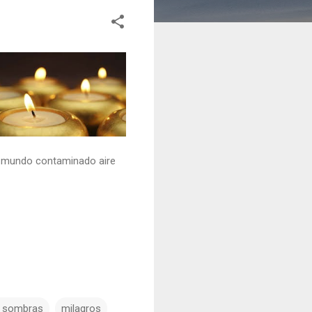
el mundo contaminado aire
s sombras
milagros