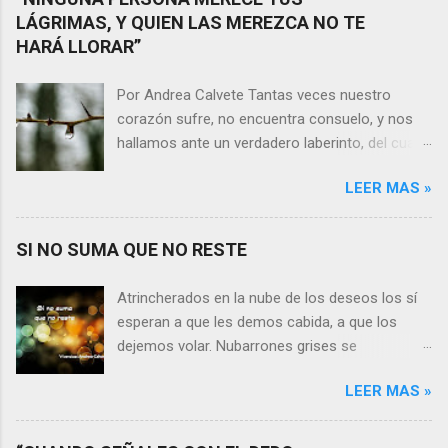
LÁGRIMAS, Y QUIEN LAS MEREZCA NO TE
HARÁ LLORAR”
Por Andrea Calvete Tantas veces nuestro
corazón sufre, no encuentra consuelo, y nos
hallamos ante un verdadero laberinto, del cual
nos es prácticamente imposible salir. Donde las
LEER MAS »
razones pierden el sentido, y las respuestas se
alejan tan distantes que no alcanzamos a
distinguirlas. ¿Es qué a caso alguien merece
SI NO SUMA QUE NO RESTE
nuestras lágrimas?, quizás quien esté
sufriendo por un desencanto o desilusión
Atrincherados en la nube de los deseos los sí
conteste rápidamente que sí a esta pregunta.
esperan a que les demos cabida, a que los
Por otra parte, si nos ponemos a pensar en
dejemos volar. Nubarrones grises se
algún momento de la vida todos hemos sufrido
interponen, los aprisionan, por temor,
por causa de una persona. Entonces ¿cómo
LEER MAS »
indecisión, o simplemente por no ver con
encarar el dolor? Si reflexionamos sobre la
claridad el camino a seguir. Lo claro es que si
frase de Gabriel García Márquez que dice que
no suma que no reste. En esa puja por decidir,