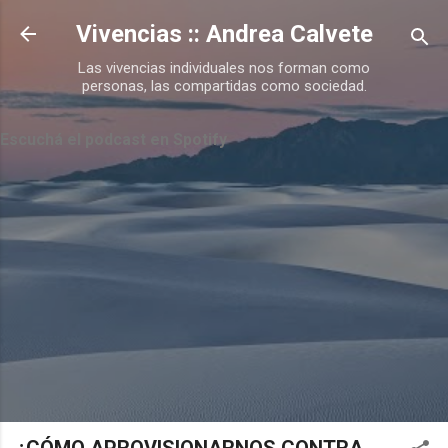
Ir al contenido principal
Vivencias :: Andrea Calvete
Las vivencias individuales nos forman como
personas, las compartidas como sociedad.
Escuchá el podcast en Spotify