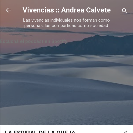
Ir al contenido principal
Vivencias :: Andrea Calvete
Las vivencias individuales nos forman como
personas, las compartidas como sociedad.
Escuchá el podcast en Spotify