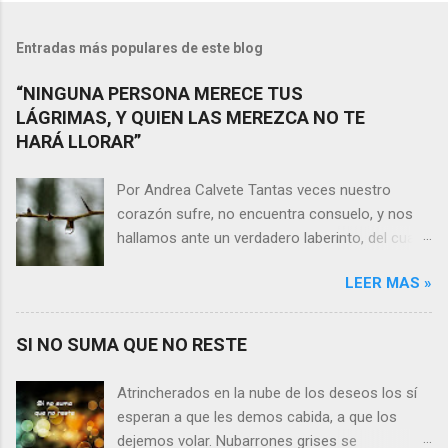
Entradas más populares de este blog
“NINGUNA PERSONA MERECE TUS
LÁGRIMAS, Y QUIEN LAS MEREZCA NO TE
HARÁ LLORAR”
Por Andrea Calvete Tantas veces nuestro
corazón sufre, no encuentra consuelo, y nos
hallamos ante un verdadero laberinto, del cual
nos es prácticamente imposible salir. Donde las
LEER MAS »
razones pierden el sentido, y las respuestas se
alejan tan distantes que no alcanzamos a
distinguirlas. ¿Es qué a caso alguien merece
SI NO SUMA QUE NO RESTE
nuestras lágrimas?, quizás quien esté
sufriendo por un desencanto o desilusión
Atrincherados en la nube de los deseos los sí
conteste rápidamente que sí a esta pregunta.
esperan a que les demos cabida, a que los
Por otra parte, si nos ponemos a pensar en
dejemos volar. Nubarrones grises se