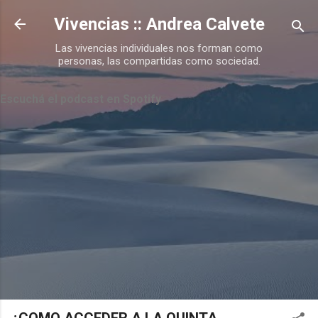
Ir al contenido principal
Vivencias :: Andrea Calvete
Las vivencias individuales nos forman como
personas, las compartidas como sociedad.
Escuchá el podcast en Spotify