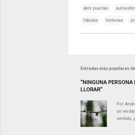
abrir puertas
autoesti
fábulas
historias
po
Entradas más populares de
“NINGUNA PERSONA 
LLORAR”
Por Andr
un verdad
sentido, 
alguien m
conteste 