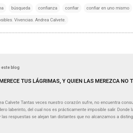
ma
búsqueda
confianza
confiar
confiar en uno mismo
sibles. Vivencias. Andrea Calvete.
 este blog
MERECE TUS LÁGRIMAS, Y QUIEN LAS MEREZCA NO 
ea Calvete Tantas veces nuestro corazón sufre, no encuentra consu
ero laberinto, del cual nos es prácticamente imposible salir. Donde l
y las respuestas se alejan tan distantes que no alcanzamos a disting
erece nuestras lágrimas?, quizás quien esté sufriendo por un desen
rápidamente que sí a esta pregunta. Por otra parte, si nos ponemos