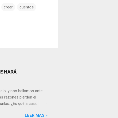
creer
cuentos
TE HARÁ
elo, y nos hallamos ante
as razones pierden el
uirlas. ¿Es qué a caso
canto o desilusión
LEER MAS »
 a pensar en algún