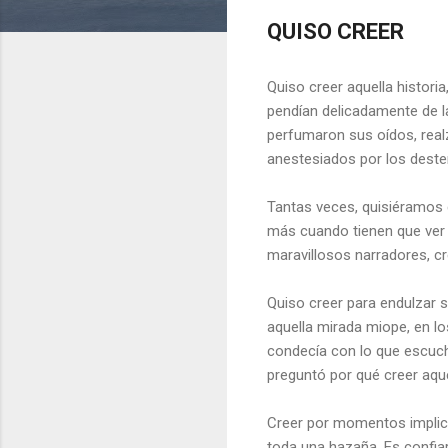
QUISO CREER
Quiso creer aquella histori
pendían delicadamente de la
perfumaron sus oídos, real
anestesiados por los deste
Tantas veces, quisiéramos c
más cuando tienen que ver
maravillosos narradores, c
Quiso creer para endulzar s
aquella mirada miope, en l
condecía con lo que escuch
preguntó por qué creer aqu
Creer por momentos implica
toda una hazaña. Es confia