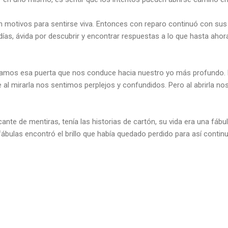
n motivos para sentirse viva. Entonces con reparo continuó con sus 
ías, ávida por descubrir y encontrar respuestas a lo que hasta ahor
camos esa puerta que nos conduce hacia nuestro yo más profundo
 al mirarla nos sentimos perplejos y confundidos. Pero al abrirla no
icante de mentiras, tenía las historias de cartón, su vida era una fábu
fábulas encontró el brillo que había quedado perdido para así contin