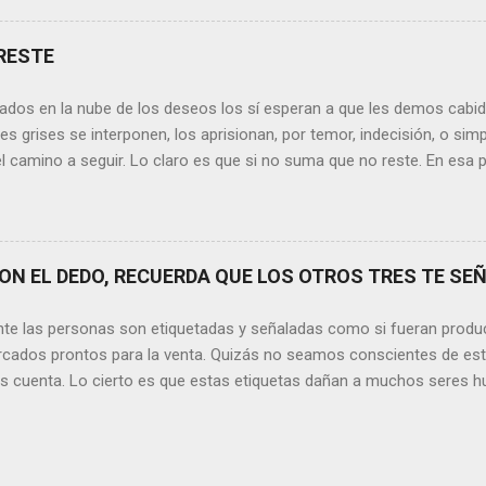
de la vida todos hemos sufrido por causa de una persona. Entonce
xionamos sobre la frase de Gabriel García Márquez que dice que “ni
RESTE
 y quien las merezca no te hará llorar”, tal vez comprendamos que q
o nos hará llorar, por el contrario intentará hacernos sonreír y vibrar.
ados en la nube de los deseos los sí esperan a que les demos cabida
es posible que su mirada nos realce, pues los ojos del amor tienen e
s grises se interponen, los aprisionan, por temor, indecisión, o si
el camino a seguir. Lo claro es que si no suma que no reste. En esa pu
ida conceptos y personas que en realidad no tienen demasiada cabid
nos si agregan algo , si aportan de alguna forma a nuestro día a día
os quinten tiempo o energía, elementos que en la medida que pasa l
y necesarios. Evidentemente, de lo malo, de lo difícil es donde má
N EL DEDO, RECUERDA QUE LOS OTROS TRES TE SEÑ
trices nos fortalecemos, y resurgimos como el Ave Fénix. Sin embar
echar cada instante, cada día en el que tenemos un sinfín de oport
nte las personas son etiquetadas y señaladas como si fueran produ
hacer que cada momento sea irrepetible y mágico. Quizás aquí radique l
cados prontos para la venta. Quizás no seamos conscientes de es
os cuenta. Lo cierto es que estas etiquetas dañan a muchos seres h
ación. Por lo tanto, no tenemos ningún derecho a hacerlo. Sin emba
sde los comienzos de la Humanidad, lo que llama la atención es que 
 y posibilidades con los que contamos, aún siga siendo una situaci
ver las cosas que ocurren día a día, me detengo y pienso si realment