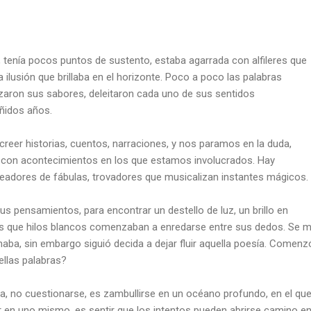
a, tenía pocos puntos de sustento, estaba agarrada con alfileres que
 ilusión que brillaba en el horizonte. Poco a poco las palabras
zaron sus sabores, deleitaron cada uno de sus sentidos
ñidos años.
reer historias, cuentos, narraciones, y nos paramos en la duda,
 con acontecimientos en los que estamos involucrados. Hay
readores de fábulas, trovadores que musicalizan instantes mágicos.
us pensamientos, para encontrar un destello de luz, un brillo en
os que hilos blancos comenzaban a enredarse entre sus dedos. Se mi
aba, sin embargo siguió decida a dejar fluir aquella poesía. Comenz
ellas palabras?
, no cuestionarse, es zambullirse en un océano profundo, en el que
r en uno mismo, es sentir que los intentos pueden abrirse camino e