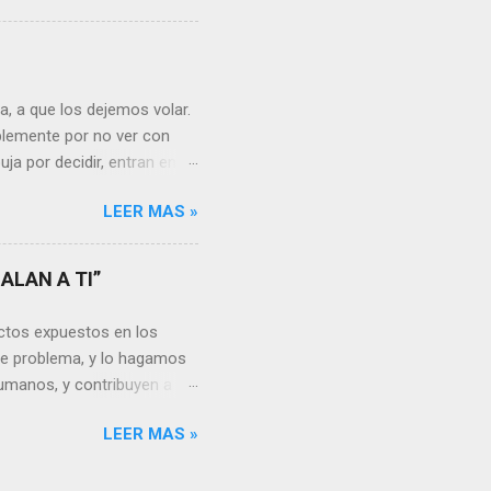
s ¿cómo encarar el dolor?
nguna persona merece tus
uien realmente nos quiere o
 Nos valorará tal cual
, a que los dejemos volar.
sa virtud de embellecer...
mplemente por no ver con
ja por decidir, entran en
a, sería atinado
LEER MAS »
, y lo más importante es
a vida se hacen más
s aprendemos, porque desde
ALAN A TI”
go, está en cada uno no
unidades para sumar, para
ctos expuestos en los
a mayor dificultad, por...
te problema, y lo hagamos
umanos, y contribuyen a la
rgo, es un problema que
LEER MAS »
en la actualidad dado los
ón por resolver. Muchas
e vivimos en el siglo XXI o