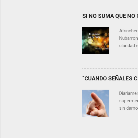
momento 
Si refle
SI NO SUMA QUE NO 
lágrimas,
aprecia n
Atrincher
somos, y 
Nubarrone
claridad 
nuestra v
preguntar
que no n
escasos 
“CUANDO SEÑALES CO
las cica
desaprov
Diariame
elegir y 
supermer
sin darn
discrimin
existe de
adelantos
veces al 