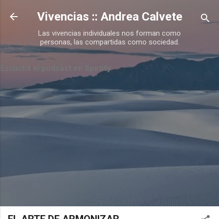
Ir al contenido principal
Vivencias :: Andrea Calvete
Las vivencias individuales nos forman como
personas, las compartidas como sociedad.
Escuchá el podcast en Spotify