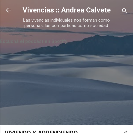
Ir al contenido principal
Vivencias :: Andrea Calvete
Las vivencias individuales nos forman como
personas, las compartidas como sociedad.
Escuchá el podcast en Spotify