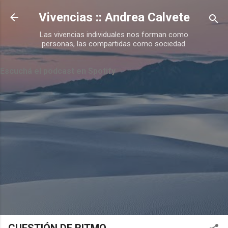
Ir al contenido principal
Vivencias :: Andrea Calvete
Las vivencias individuales nos forman como
personas, las compartidas como sociedad.
Escuchá el podcast en Spotify