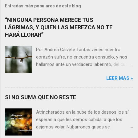
Entradas más populares de este blog
“NINGUNA PERSONA MERECE TUS
LÁGRIMAS, Y QUIEN LAS MEREZCA NO TE
HARÁ LLORAR”
Por Andrea Calvete Tantas veces nuestro
corazón sufre, no encuentra consuelo, y nos
hallamos ante un verdadero laberinto, del cual
nos es prácticamente imposible salir. Donde las
LEER MAS »
razones pierden el sentido, y las respuestas se
alejan tan distantes que no alcanzamos a
distinguirlas. ¿Es qué a caso alguien merece
SI NO SUMA QUE NO RESTE
nuestras lágrimas?, quizás quien esté
sufriendo por un desencanto o desilusión
Atrincherados en la nube de los deseos los sí
conteste rápidamente que sí a esta pregunta.
esperan a que les demos cabida, a que los
Por otra parte, si nos ponemos a pensar en
dejemos volar. Nubarrones grises se
algún momento de la vida todos hemos sufrido
interponen, los aprisionan, por temor,