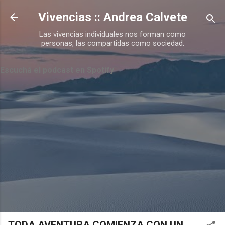
Ir al contenido principal
Vivencias :: Andrea Calvete
Las vivencias individuales nos forman como
personas, las compartidas como sociedad.
Escuchá el podcast en Spotify