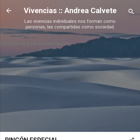
Ir al contenido principal
Vivencias :: Andrea Calvete
Las vivencias individuales nos forman como
personas, las compartidas como sociedad.
Escuchá el podcast en Spotify