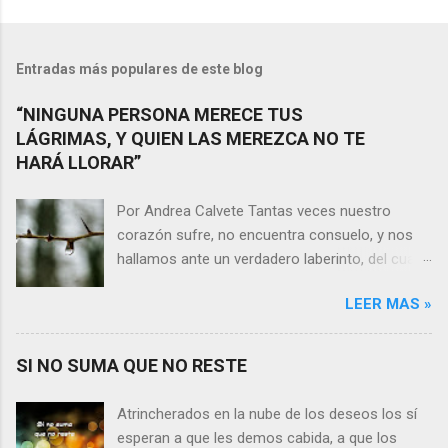
Entradas más populares de este blog
“NINGUNA PERSONA MERECE TUS
LÁGRIMAS, Y QUIEN LAS MEREZCA NO TE
HARÁ LLORAR”
Por Andrea Calvete Tantas veces nuestro
corazón sufre, no encuentra consuelo, y nos
hallamos ante un verdadero laberinto, del cual
nos es prácticamente imposible salir. Donde las
LEER MAS »
razones pierden el sentido, y las respuestas se
alejan tan distantes que no alcanzamos a
distinguirlas. ¿Es qué a caso alguien merece
SI NO SUMA QUE NO RESTE
nuestras lágrimas?, quizás quien esté
sufriendo por un desencanto o desilusión
Atrincherados en la nube de los deseos los sí
conteste rápidamente que sí a esta pregunta.
esperan a que les demos cabida, a que los