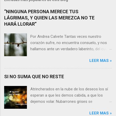
“NINGUNA PERSONA MERECE TUS
LÁGRIMAS, Y QUIEN LAS MEREZCA NO TE
HARÁ LLORAR”
Por Andrea Calvete Tantas veces nuestro
corazón sufre, no encuentra consuelo, y nos
hallamos ante un verdadero laberinto, del cual
nos es prácticamente imposible salir. Donde las
LEER MAS »
razones pierden el sentido, y las respuestas se
alejan tan distantes que no alcanzamos a
distinguirlas. ¿Es qué a caso alguien merece
SI NO SUMA QUE NO RESTE
nuestras lágrimas?, quizás quien esté
sufriendo por un desencanto o desilusión
Atrincherados en la nube de los deseos los sí
conteste rápidamente que sí a esta pregunta.
esperan a que les demos cabida, a que los
Por otra parte, si nos ponemos a pensar en
dejemos volar. Nubarrones grises se
algún momento de la vida todos hemos sufrido
interponen, los aprisionan, por temor,
por causa de una persona. Entonces ¿cómo
LEER MAS »
indecisión, o simplemente por no ver con