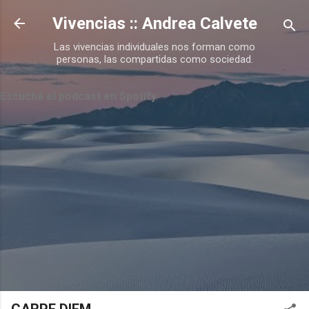
Ir al contenido principal
Vivencias :: Andrea Calvete
Las vivencias individuales nos forman como
personas, las compartidas como sociedad.
Escuchá el podcast en Spotify