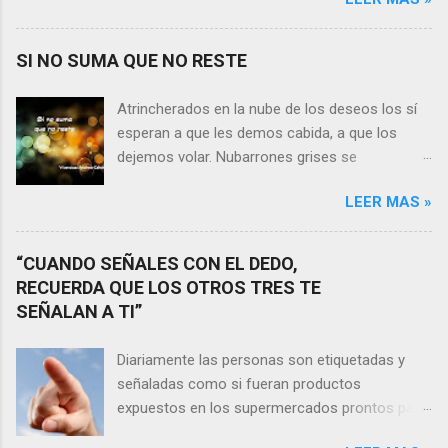
razones pierden el sentido, y las respuestas se
alejan tan distantes que no alcanzamos a
distinguirlas. ¿Es qué a caso alguien merece
SI NO SUMA QUE NO RESTE
nuestras lágrimas?, quizás quien esté
sufriendo por un desencanto o desilusión
Atrincherados en la nube de los deseos los sí
conteste rápidamente que sí a esta pregunta.
esperan a que les demos cabida, a que los
Por otra parte, si nos ponemos a pensar en
dejemos volar. Nubarrones grises se
algún momento de la vida todos hemos sufrido
interponen, los aprisionan, por temor,
por causa de una persona. Entonces ¿cómo
LEER MAS »
indecisión, o simplemente por no ver con
encarar el dolor? Si reflexionamos sobre la
claridad el camino a seguir. Lo claro es que si
frase de Gabriel García Márquez que dice que
no suma que no reste. En esa puja por decidir,
“CUANDO SEÑALES CON EL DEDO,
“ninguna persona merece tus lágrimas, y quien
entran en nuestra vida conceptos y personas
RECUERDA QUE LOS OTROS TRES TE
las merezca no te hará llorar”, tal vez
que en realidad no tienen demasiada cabida,
SEÑALAN A TI”
comprendamos que quien realmente nos
sería atinado preguntarnos si agregan algo , si
quiere o aprecia no nos hará llorar, por el
aportan de alguna forma a nuestro día a día, y
Diariamente las personas son etiquetadas y
contrario intentará hacernos sonreír y vibrar.
lo más importante es que no nos quinten
señaladas como si fueran productos
Nos valorará tal cual somos, y es posible que
tiempo o energía, elementos que en la medida
expuestos en los supermercados prontos para
su mirada nos realce, pues los ojos del amor
que pasa la vida se hacen más escasos y
la venta. Quizás no seamos conscientes de
tienen esa virtud de embellecer...
necesarios. Evidentemente, de lo malo, de lo