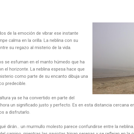
dos de la emoción de vibrar ese instante
mpe calma en la orilla. La neblina con su
tre su regazo al misterio de la vida.
ños se esfuman en el manto húmedo que ha
on el horizonte. La neblina espesa hace que
misterio como parte de su encanto dibuja una
o predecible.
altura ya se ha convertido en parte del
ahora un significado justo y perfecto. Es en esta distancia cercana e
s a disfrutarlo.
l qué dirán… un murmullo molesto parece confundirse entre la neblina
del camino, mientras las gaviotas trinan serenas y se reflejan en la or