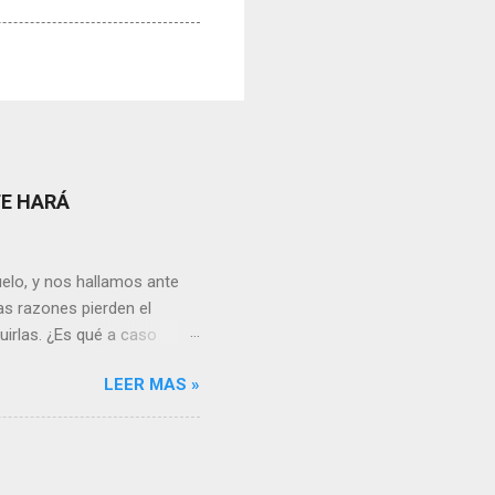
TE HARÁ
elo, y nos hallamos ante
as razones pierden el
uirlas. ¿Es qué a caso
canto o desilusión
LEER MAS »
 a pensar en algún
s ¿cómo encarar el dolor?
nguna persona merece tus
uien realmente nos quiere o
 Nos valorará tal cual