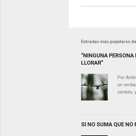
Entradas más populares de
“NINGUNA PERSONA 
LLORAR”
Por Andr
un verdad
sentido, 
alguien m
conteste 
momento 
Si refle
SI NO SUMA QUE NO 
lágrimas,
aprecia n