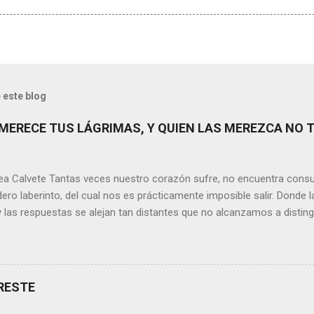
 este blog
MERECE TUS LÁGRIMAS, Y QUIEN LAS MEREZCA NO 
ea Calvete Tantas veces nuestro corazón sufre, no encuentra consu
ero laberinto, del cual nos es prácticamente imposible salir. Donde l
y las respuestas se alejan tan distantes que no alcanzamos a disting
erece nuestras lágrimas?, quizás quien esté sufriendo por un desen
rápidamente que sí a esta pregunta. Por otra parte, si nos ponemos
de la vida todos hemos sufrido por causa de una persona. Entonce
xionamos sobre la frase de Gabriel García Márquez que dice que “ni
RESTE
 y quien las merezca no te hará llorar”, tal vez comprendamos que q
o nos hará llorar, por el contrario intentará hacernos sonreír y vibrar.