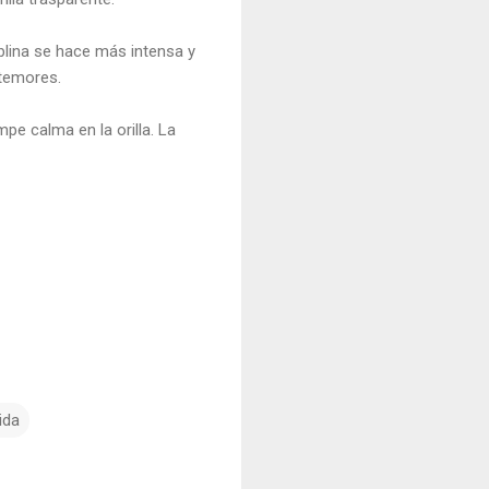
blina se hace más intensa y
 temores.
pe calma en la orilla. La
ida