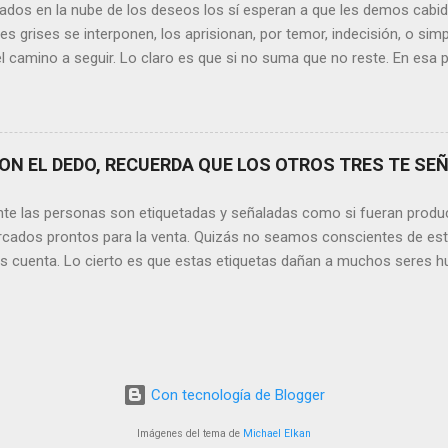
ados en la nube de los deseos los sí esperan a que les demos cabida
es posible que su mirada nos realce, pues los ojos del amor tienen e
s grises se interponen, los aprisionan, por temor, indecisión, o si
el camino a seguir. Lo claro es que si no suma que no reste. En esa pu
ida conceptos y personas que en realidad no tienen demasiada cabid
nos si agregan algo , si aportan de alguna forma a nuestro día a día
os quinten tiempo o energía, elementos que en la medida que pasa l
y necesarios. Evidentemente, de lo malo, de lo difícil es donde má
N EL DEDO, RECUERDA QUE LOS OTROS TRES TE SEÑ
trices nos fortalecemos, y resurgimos como el Ave Fénix. Sin embar
echar cada instante, cada día en el que tenemos un sinfín de oport
nte las personas son etiquetadas y señaladas como si fueran produ
hacer que cada momento sea irrepetible y mágico. Quizás aquí radique l
cados prontos para la venta. Quizás no seamos conscientes de es
os cuenta. Lo cierto es que estas etiquetas dañan a muchos seres h
ación. Por lo tanto, no tenemos ningún derecho a hacerlo. Sin emba
sde los comienzos de la Humanidad, lo que llama la atención es que 
 y posibilidades con los que contamos, aún siga siendo una situaci
ver las cosas que ocurren día a día, me detengo y pienso si realment
s quedados estancados en algún otro siglo. Y basta con mirar las 
Con tecnología de Blogger
s de la persona a la que se hace referencia, parecen ser: su condició
sexual, política, ideológica, filosófica o religiosa, en lugar del hecho 
Imágenes del tema de
Michael Elkan