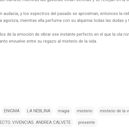
 audacia, y los espectros del pasado se aproximan, entonces la ne
ra agoniza, mientras ella perfuma con su alquimia todas las dudas y
os de la emoción de vibrar ese instante perfecto en el que la ola rom
nto envuelve entre su regazo al misterio de la vida.
ENIGMA
LA NEBLINA
magia
misterio
misterio de la v
ECTO. VIVENCIAS. ANDREA CALVETE
presente