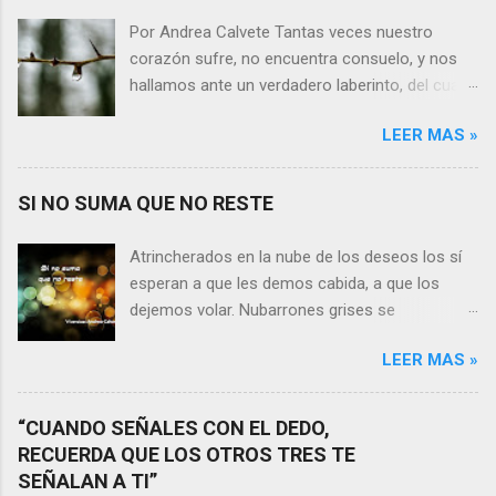
Por Andrea Calvete Tantas veces nuestro
corazón sufre, no encuentra consuelo, y nos
hallamos ante un verdadero laberinto, del cual
nos es prácticamente imposible salir. Donde las
LEER MAS »
razones pierden el sentido, y las respuestas se
alejan tan distantes que no alcanzamos a
distinguirlas. ¿Es qué a caso alguien merece
SI NO SUMA QUE NO RESTE
nuestras lágrimas?, quizás quien esté
sufriendo por un desencanto o desilusión
Atrincherados en la nube de los deseos los sí
conteste rápidamente que sí a esta pregunta.
esperan a que les demos cabida, a que los
Por otra parte, si nos ponemos a pensar en
dejemos volar. Nubarrones grises se
algún momento de la vida todos hemos sufrido
interponen, los aprisionan, por temor,
por causa de una persona. Entonces ¿cómo
LEER MAS »
indecisión, o simplemente por no ver con
encarar el dolor? Si reflexionamos sobre la
claridad el camino a seguir. Lo claro es que si
frase de Gabriel García Márquez que dice que
no suma que no reste. En esa puja por decidir,
“CUANDO SEÑALES CON EL DEDO,
“ninguna persona merece tus lágrimas, y quien
entran en nuestra vida conceptos y personas
RECUERDA QUE LOS OTROS TRES TE
las merezca no te hará llorar”, tal vez
que en realidad no tienen demasiada cabida,
SEÑALAN A TI”
comprendamos que quien realmente nos
sería atinado preguntarnos si agregan algo , si