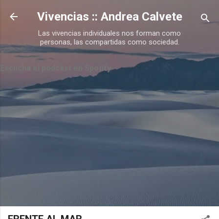
Ir al contenido principal
Vivencias :: Andrea Calvete
Las vivencias individuales nos forman como
personas, las compartidas como sociedad.
Escuchá el podcast en Spotify