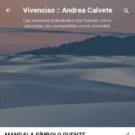
Ir al contenido principal
Vivencias :: Andrea Calvete
Las vivencias individuales nos forman como
personas, las compartidas como sociedad.
Escuchá el podcast en Spotify