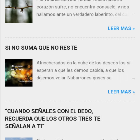
corazón sufre, no encuentra consuelo, y nos
hallamos ante un verdadero laberinto, del cual
nos es prácticamente imposible salir. Donde las
LEER MAS »
razones pierden el sentido, y las respuestas se
alejan tan distantes que no alcanzamos a
distinguirlas. ¿Es qué a caso alguien merece
SI NO SUMA QUE NO RESTE
nuestras lágrimas?, quizás quien esté
sufriendo por un desencanto o desilusión
Atrincherados en la nube de los deseos los sí
conteste rápidamente que sí a esta pregunta.
esperan a que les demos cabida, a que los
Por otra parte, si nos ponemos a pensar en
dejemos volar. Nubarrones grises se
algún momento de la vida todos hemos sufrido
interponen, los aprisionan, por temor,
por causa de una persona. Entonces ¿cómo
LEER MAS »
indecisión, o simplemente por no ver con
encarar el dolor? Si reflexionamos sobre la
claridad el camino a seguir. Lo claro es que si
frase de Gabriel García Márquez que dice que
no suma que no reste. En esa puja por decidir,
“CUANDO SEÑALES CON EL DEDO,
“ninguna persona merece tus lágrimas, y quien
entran en nuestra vida conceptos y personas
RECUERDA QUE LOS OTROS TRES TE
las merezca no te hará llorar”, tal vez
que en realidad no tienen demasiada cabida,
SEÑALAN A TI”
comprendamos que quien realmente nos
sería atinado preguntarnos si agregan algo , si
quiere o aprecia no nos hará llorar, por el
aportan de alguna forma a nuestro día a día, y