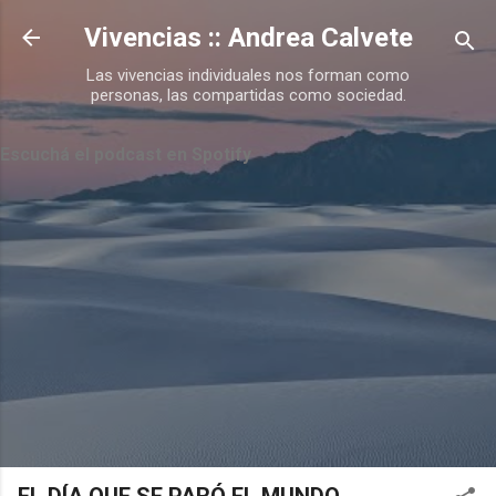
Ir al contenido principal
Vivencias :: Andrea Calvete
Las vivencias individuales nos forman como
personas, las compartidas como sociedad.
Escuchá el podcast en Spotify