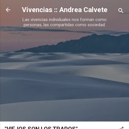
Ir al contenido principal
Vivencias :: Andrea Calvete
Las vivencias individuales nos forman como
personas, las compartidas como sociedad.
Escuchá el podcast en Spotify