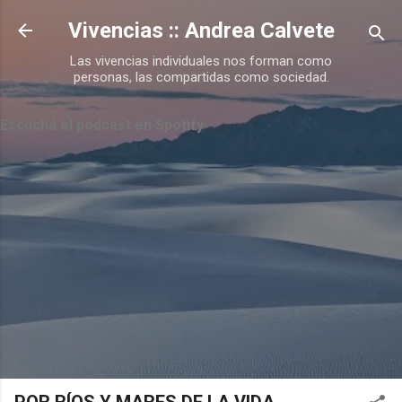
Ir al contenido principal
Vivencias :: Andrea Calvete
Las vivencias individuales nos forman como
personas, las compartidas como sociedad.
Escuchá el podcast en Spotify