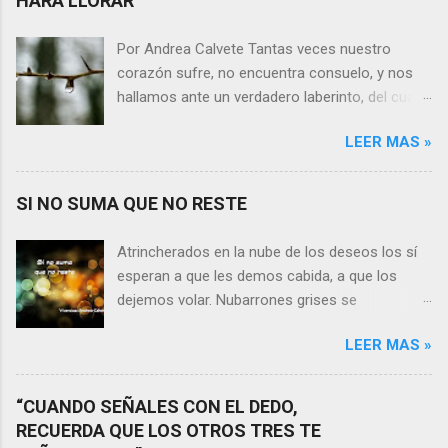
HARÁ LLORAR”
Por Andrea Calvete Tantas veces nuestro
corazón sufre, no encuentra consuelo, y nos
hallamos ante un verdadero laberinto, del cual
nos es prácticamente imposible salir. Donde las
LEER MAS »
razones pierden el sentido, y las respuestas se
alejan tan distantes que no alcanzamos a
distinguirlas. ¿Es qué a caso alguien merece
SI NO SUMA QUE NO RESTE
nuestras lágrimas?, quizás quien esté
sufriendo por un desencanto o desilusión
Atrincherados en la nube de los deseos los sí
conteste rápidamente que sí a esta pregunta.
esperan a que les demos cabida, a que los
Por otra parte, si nos ponemos a pensar en
dejemos volar. Nubarrones grises se
algún momento de la vida todos hemos sufrido
interponen, los aprisionan, por temor,
por causa de una persona. Entonces ¿cómo
LEER MAS »
indecisión, o simplemente por no ver con
encarar el dolor? Si reflexionamos sobre la
claridad el camino a seguir. Lo claro es que si
frase de Gabriel García Márquez que dice que
no suma que no reste. En esa puja por decidir,
“CUANDO SEÑALES CON EL DEDO,
“ninguna persona merece tus lágrimas, y quien
entran en nuestra vida conceptos y personas
RECUERDA QUE LOS OTROS TRES TE
las merezca no te hará llorar”, tal vez
que en realidad no tienen demasiada cabida,