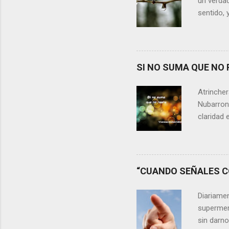
un verdad
sentido, 
alguien m
conteste 
momento 
Si refle
SI NO SUMA QUE NO 
lágrimas,
aprecia n
Atrincher
somos, y 
Nubarrone
claridad 
nuestra v
preguntar
que no n
escasos 
“CUANDO SEÑALES CO
las cica
desaprov
Diariame
elegir y 
supermer
sin darn