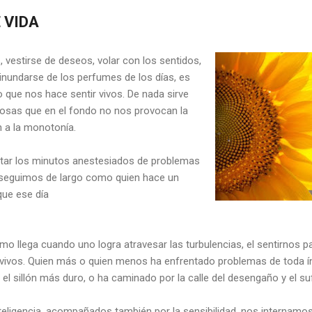
 VIDA
vestirse de deseos, volar con los sentidos,
nundarse de los perfumes de los días, es
 que nos hace sentir vivos. De nada sirve
cosas que en el fondo no nos provocan la
n a la monotonía.
tar los minutos anestesiados de problemas
 seguimos de largo como quien hace un
que ese día
omo llega cuando uno logra atravesar las turbulencias, el sentirnos p
vivos. Quien más o quien menos ha enfrentado problemas de toda índ
el sillón más duro, o ha caminado por la calle del desengaño y el su
nteligencia, acompañados también por la sensibilidad, nos internamos