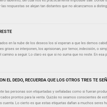
ero laberinto, del cual nos es prácticamente imposible salir. Donde l
y las respuestas se alejan tan distantes que no alcanzamos a disting
erece nuestras lágrimas?, quizás quien esté sufriendo por un desen
rápidamente que sí a esta pregunta. Por otra parte, si nos ponemos
de la vida todos hemos sufrido por causa de una persona. Entonce
xionamos sobre la frase de Gabriel García Márquez que dice que “ni
RESTE
 y quien las merezca no te hará llorar”, tal vez comprendamos que q
o nos hará llorar, por el contrario intentará hacernos sonreír y vibrar.
ados en la nube de los deseos los sí esperan a que les demos cabida
es posible que su mirada nos realce, pues los ojos del amor tienen e
s grises se interponen, los aprisionan, por temor, indecisión, o si
el camino a seguir. Lo claro es que si no suma que no reste. En esa pu
ida conceptos y personas que en realidad no tienen demasiada cabid
nos si agregan algo , si aportan de alguna forma a nuestro día a día
os quinten tiempo o energía, elementos que en la medida que pasa l
y necesarios. Evidentemente, de lo malo, de lo difícil es donde má
N EL DEDO, RECUERDA QUE LOS OTROS TRES TE SEÑ
trices nos fortalecemos, y resurgimos como el Ave Fénix. Sin embar
echar cada instante, cada día en el que tenemos un sinfín de oport
nte las personas son etiquetadas y señaladas como si fueran produ
hacer que cada momento sea irrepetible y mágico. Quizás aquí radique l
cados prontos para la venta. Quizás no seamos conscientes de es
os cuenta. Lo cierto es que estas etiquetas dañan a muchos seres h