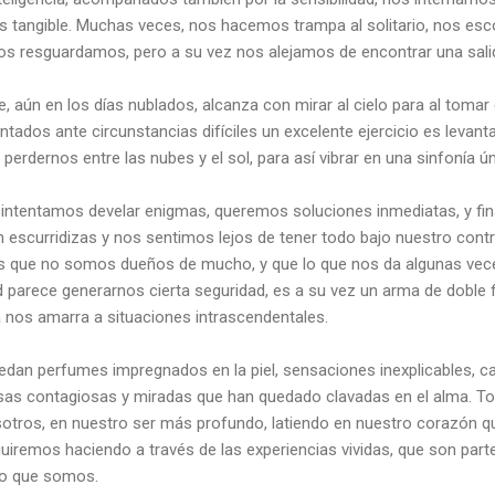
es tangible. Muchas veces, nos hacemos trampa al solitario, nos e
os resguardamos, pero a su vez nos alejamos de encontrar una sali
e, aún en los días nublados, alcanza con mirar al cielo para al toma
tados ante circunstancias difíciles un excelente ejercicio es levantar
 perdernos entre las nubes y el sol, para así vibrar en una sinfonía ún
intentamos develar enigmas, queremos soluciones inmediatas, y fina
n escurridizas y nos sentimos lejos de tener todo bajo nuestro contro
 que no somos dueños de mucho, y que lo que nos da algunas veces
d parece generarnos cierta seguridad, es a su vez un arma de doble 
 nos amarra a situaciones intrascendentales.
edan perfumes impregnados en la piel, sensaciones inexplicables, ca
isas contagiosas y miradas que han quedado clavadas en el alma. T
otros, en nuestro ser más profundo, latiendo en nuestro corazón qu
iremos haciendo a través de las experiencias vividas, que son par
 lo que somos.