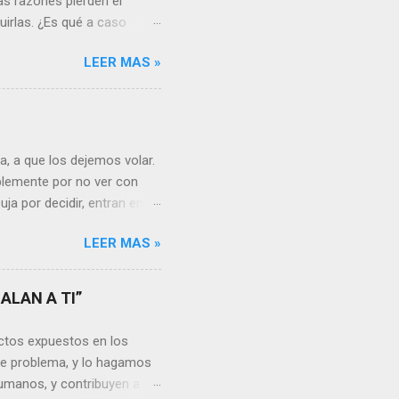
as razones pierden el
uirlas. ¿Es qué a caso
canto o desilusión
LEER MAS »
 a pensar en algún
s ¿cómo encarar el dolor?
nguna persona merece tus
uien realmente nos quiere o
 Nos valorará tal cual
, a que los dejemos volar.
sa virtud de embellecer...
mplemente por no ver con
ja por decidir, entran en
a, sería atinado
LEER MAS »
, y lo más importante es
a vida se hacen más
s aprendemos, porque desde
ALAN A TI”
go, está en cada uno no
unidades para sumar, para
ctos expuestos en los
a mayor dificultad, por...
te problema, y lo hagamos
umanos, y contribuyen a la