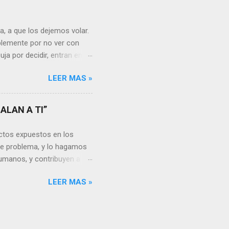
nguna persona merece tus
uien realmente nos quiere o
 Nos valorará tal cual
, a que los dejemos volar.
sa virtud de embellecer...
mplemente por no ver con
ja por decidir, entran en
a, sería atinado
LEER MAS »
, y lo más importante es
a vida se hacen más
s aprendemos, porque desde
ALAN A TI”
go, está en cada uno no
unidades para sumar, para
ctos expuestos en los
a mayor dificultad, por...
te problema, y lo hagamos
umanos, y contribuyen a la
rgo, es un problema que
LEER MAS »
en la actualidad dado los
ón por resolver. Muchas
e vivimos en el siglo XXI o
noticias donde datos