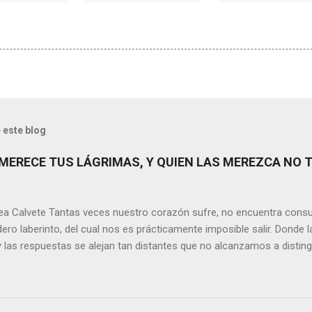
 este blog
MERECE TUS LÁGRIMAS, Y QUIEN LAS MEREZCA NO 
ea Calvete Tantas veces nuestro corazón sufre, no encuentra consu
ero laberinto, del cual nos es prácticamente imposible salir. Donde l
y las respuestas se alejan tan distantes que no alcanzamos a disting
erece nuestras lágrimas?, quizás quien esté sufriendo por un desen
rápidamente que sí a esta pregunta. Por otra parte, si nos ponemos
de la vida todos hemos sufrido por causa de una persona. Entonce