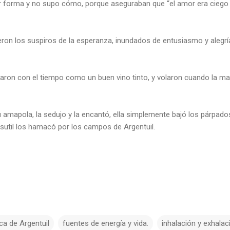
 forma y no supo cómo, porque aseguraban que “el amor era ciego y
ieron los suspiros de la esperanza, inundados de entusiasmo y alegr
ejaron con el tiempo como un buen vino tinto, y volaron cuando la m
 amapola, la sedujo y la encantó, ella simplemente bajó los párpados
 sutil los hamacó por los campos de Argentuil.
a de Argentuil
fuentes de energía y vida.
inhalación y exhalac