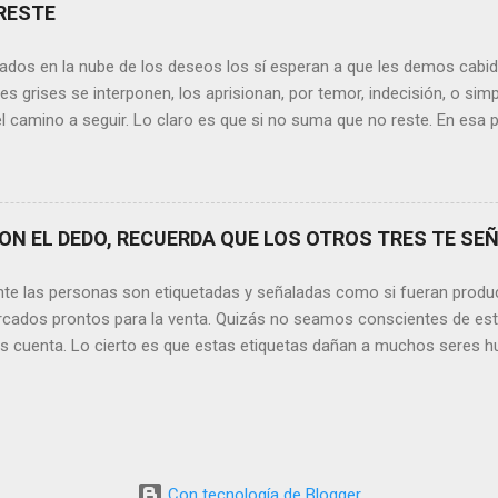
xionamos sobre la frase de Gabriel García Márquez que dice que “ni
RESTE
 y quien las merezca no te hará llorar”, tal vez comprendamos que q
o nos hará llorar, por el contrario intentará hacernos sonreír y vibrar.
ados en la nube de los deseos los sí esperan a que les demos cabida
es posible que su mirada nos realce, pues los ojos del amor tienen e
s grises se interponen, los aprisionan, por temor, indecisión, o si
el camino a seguir. Lo claro es que si no suma que no reste. En esa pu
ida conceptos y personas que en realidad no tienen demasiada cabid
nos si agregan algo , si aportan de alguna forma a nuestro día a día
os quinten tiempo o energía, elementos que en la medida que pasa l
y necesarios. Evidentemente, de lo malo, de lo difícil es donde má
N EL DEDO, RECUERDA QUE LOS OTROS TRES TE SEÑ
trices nos fortalecemos, y resurgimos como el Ave Fénix. Sin embar
echar cada instante, cada día en el que tenemos un sinfín de oport
nte las personas son etiquetadas y señaladas como si fueran produ
hacer que cada momento sea irrepetible y mágico. Quizás aquí radique l
cados prontos para la venta. Quizás no seamos conscientes de es
os cuenta. Lo cierto es que estas etiquetas dañan a muchos seres h
ación. Por lo tanto, no tenemos ningún derecho a hacerlo. Sin emba
sde los comienzos de la Humanidad, lo que llama la atención es que 
 y posibilidades con los que contamos, aún siga siendo una situaci
ver las cosas que ocurren día a día, me detengo y pienso si realment
s quedados estancados en algún otro siglo. Y basta con mirar las 
Con tecnología de Blogger