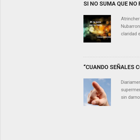
Si refle
SI NO SUMA QUE NO 
lágrimas,
aprecia n
Atrincher
somos, y 
Nubarrone
claridad 
nuestra v
preguntar
que no n
escasos 
“CUANDO SEÑALES CO
las cica
desaprov
Diariame
elegir y 
supermer
sin darn
discrimin
existe de
adelantos
veces al 
nos hemo