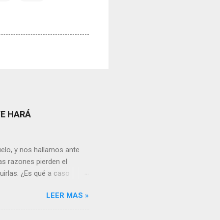
TE HARÁ
elo, y nos hallamos ante
as razones pierden el
uirlas. ¿Es qué a caso
canto o desilusión
LEER MAS »
 a pensar en algún
s ¿cómo encarar el dolor?