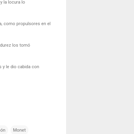
 la locura lo
ía, como propulsores en el
adurez los tomó
 y le dio cabida con
ión
Monet