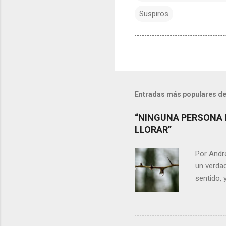
Suspiros
Entradas más populares de
“NINGUNA PERSONA 
LLORAR”
Por Andr
un verdad
sentido, 
alguien m
conteste 
momento 