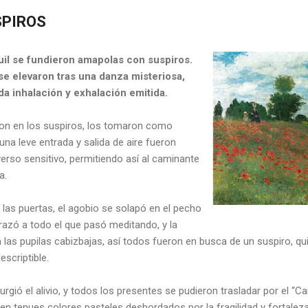
SPIROS
il se fundieron amapolas con suspiros.
se elevaron tras una danza misteriosa,
da inhalación y exhalación emitida.
n en los suspiros, los tomaron como
una leve entrada y salida de aire fueron
erso sensitivo, permitiendo así al caminante
a.
las puertas, el agobio se solapó en el pecho
razó a todo el que pasó meditando, y la
las pupilas cabizbajas, así todos fueron en busca de un suspiro, quie
escriptible.
rgió el alivio, y todos los presentes se pudieron trasladar por el
n en tenues colores pasteles desbordados por la fragilidad y fortalez