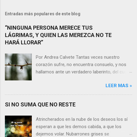
Entradas más populares de este blog
“NINGUNA PERSONA MERECE TUS
LÁGRIMAS, Y QUIEN LAS MEREZCA NO TE
HARÁ LLORAR”
Por Andrea Calvete Tantas veces nuestro
corazón sufre, no encuentra consuelo, y nos
hallamos ante un verdadero laberinto, del cual
nos es prácticamente imposible salir. Donde las
LEER MAS »
razones pierden el sentido, y las respuestas se
alejan tan distantes que no alcanzamos a
distinguirlas. ¿Es qué a caso alguien merece
SI NO SUMA QUE NO RESTE
nuestras lágrimas?, quizás quien esté
sufriendo por un desencanto o desilusión
Atrincherados en la nube de los deseos los sí
conteste rápidamente que sí a esta pregunta.
esperan a que les demos cabida, a que los
Por otra parte, si nos ponemos a pensar en
dejemos volar. Nubarrones grises se