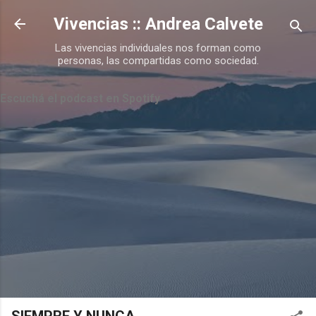
Ir al contenido principal
Vivencias :: Andrea Calvete
Las vivencias individuales nos forman como
personas, las compartidas como sociedad.
Escuchá el podcast en Spotify