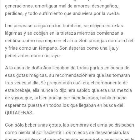
generaciones, amortiguar mal de amores, desengaños,
pérdidas, y todo sufrimiento que anduviera por la vuelta.
Las penas se cargan en los hombros, se diluyen entre las
lágrimas y se cobijan en la tristeza mientras comienzan a
sentirse como una daga en el alma. Son amargas como la hiel
y frías como un témpano. Son ásperas como una lija, y
penetrantes como un rayo.
A la casa de doña Ana llegaban de todas partes en busca de
esas gotas mágicas, su recomendación era que las tomaran
tres veces al día. Se preguntarán cuál era el componente de
este brebaje, ella nunca lo dijo, era sabido que era una mezcla
de yuyos que, si bien podían ser beneficiosos, había mucha
esperanza puesta en todos los que llegaban en busca del
QUITAPENAS.
Con sólo beber unas gotas, las sombras del alma se disipaban
como niebla al sol naciente. Los miedos se desvanecían, las
dudas se diluían y el corazón herido encontraba consuelo en la