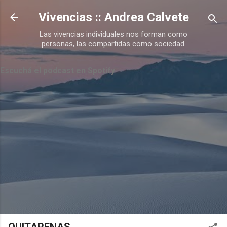
Ir al contenido principal
Vivencias :: Andrea Calvete
Las vivencias individuales nos forman como
personas, las compartidas como sociedad.
Escuchá el podcast en Spotify