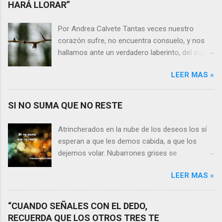
HARÁ LLORAR”
Por Andrea Calvete Tantas veces nuestro
corazón sufre, no encuentra consuelo, y nos
hallamos ante un verdadero laberinto, del cual
nos es prácticamente imposible salir. Donde las
LEER MAS »
razones pierden el sentido, y las respuestas se
alejan tan distantes que no alcanzamos a
distinguirlas. ¿Es qué a caso alguien merece
SI NO SUMA QUE NO RESTE
nuestras lágrimas?, quizás quien esté
sufriendo por un desencanto o desilusión
Atrincherados en la nube de los deseos los sí
conteste rápidamente que sí a esta pregunta.
esperan a que les demos cabida, a que los
Por otra parte, si nos ponemos a pensar en
dejemos volar. Nubarrones grises se
algún momento de la vida todos hemos sufrido
interponen, los aprisionan, por temor,
por causa de una persona. Entonces ¿cómo
LEER MAS »
indecisión, o simplemente por no ver con
encarar el dolor? Si reflexionamos sobre la
claridad el camino a seguir. Lo claro es que si
frase de Gabriel García Márquez que dice que
no suma que no reste. En esa puja por decidir,
“CUANDO SEÑALES CON EL DEDO,
“ninguna persona merece tus lágrimas, y quien
entran en nuestra vida conceptos y personas
RECUERDA QUE LOS OTROS TRES TE
las merezca no te hará llorar”, tal vez