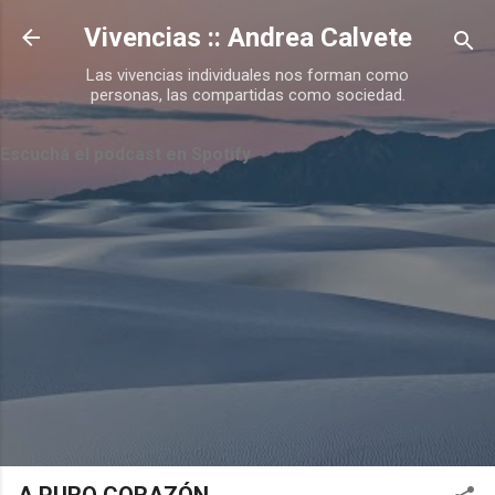
Ir al contenido principal
Vivencias :: Andrea Calvete
Las vivencias individuales nos forman como
personas, las compartidas como sociedad.
Escuchá el podcast en Spotify